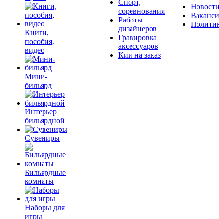
Спорт,
Новост
соревнования
Ваканс
Работы
Полити
дизайнеров
Книги,
Гравировка
пособия,
аксессуаров
видео
Кии на заказ
Мини-
бильярд
Интерьер
бильярдной
Сувениры
Бильярдные
комнаты
Наборы для
игры