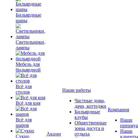
Бильярдные
шары
Светильники,
лампы
Мебель для
бильярдной
Всё для
Наши работы
столов
Частные дома,
Всё для кия
дачи, коттеджи
Компания
Бильярдные
клубы
Всё для
Наши
Общественные
шаров
преимущ
зоны досуга и
Наши
Акции
отдыха
Сукно
клиент