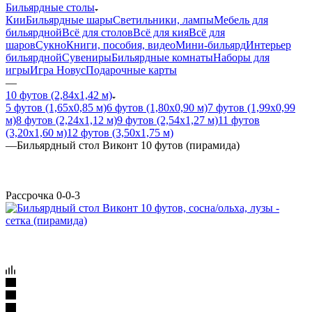
Бильярдные столы
Кии
Бильярдные шары
Светильники, лампы
Мебель для
бильярдной
Всё для столов
Всё для кия
Всё для
шаров
Сукно
Книги, пособия, видео
Мини-бильярд
Интерьер
бильярдной
Сувениры
Бильярдные комнаты
Наборы для
игры
Игра Новус
Подарочные карты
—
10 футов (2,84х1,42 м)
5 футов (1,65х0,85 м)
6 футов (1,80х0,90 м)
7 футов (1,99х0,99
м)
8 футов (2,24х1,12 м)
9 футов (2,54х1,27 м)
11 футов
(3,20х1,60 м)
12 футов (3,50х1,75 м)
—
Бильярдный стол Виконт 10 футов (пирамида)
Рассрочка 0-0-3