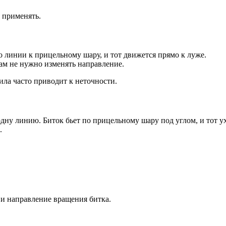
т применять.
 линии к прицельному шару, и тот движется прямо к луже.
вам не нужно изменять направление.
ила часто приводит к неточности.
одну линию. Биток бьет по прицельному шару под углом, и тот ух
.
 и направление вращения битка.