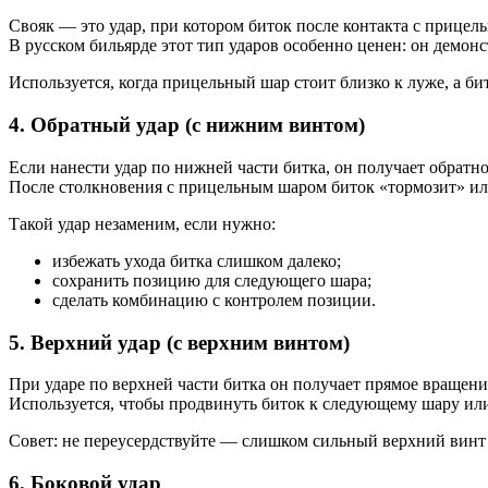
Свояк — это удар, при котором биток после контакта с прицель
В русском бильярде этот тип ударов особенно ценен: он демон
Используется, когда прицельный шар стоит близко к луже, а би
4. Обратный удар (с нижним винтом)
Если нанести удар по нижней части битка, он получает обратн
После столкновения с прицельным шаром биток «тормозит» или
Такой удар незаменим, если нужно:
избежать ухода битка слишком далеко;
сохранить позицию для следующего шара;
сделать комбинацию с контролем позиции.
5. Верхний удар (с верхним винтом)
При ударе по верхней части битка он получает прямое вращени
Используется, чтобы продвинуть биток к следующему шару или
Совет: не переусердствуйте — слишком сильный верхний винт 
6. Боковой удар