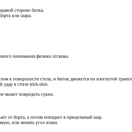
правой стороне битка.
борта или шара.
очного понимания физики отскока.
ом к поверхности стола, и биток движется по изогнутой траект
дар в стиле trick-shot.
ие может повредить сукно.
ает от борта, а потом попадает в прицельный шар.
мую, или менять угол атаки.