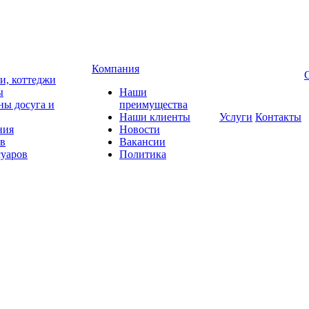
Компания
чи, коттеджи
ы
Наши
ны досуга и
преимущества
Наши клиенты
Услуги
Контакты
ния
Новости
ов
Вакансии
суаров
Политика