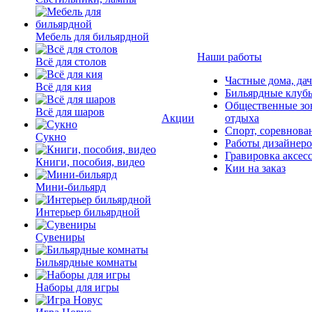
Мебель для бильярдной
Наши работы
Всё для столов
Частные дома, да
Всё для кия
Бильярдные клуб
Общественные зо
Всё для шаров
Акции
отдыха
Спорт, соревнова
Сукно
Работы дизайнер
Гравировка аксес
Книги, пособия, видео
Кии на заказ
Мини-бильярд
Интерьер бильярдной
Сувениры
Бильярдные комнаты
Наборы для игры