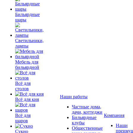
Бильярдные
шары
Светильники,
лампы
Мебель для
бильярдной
Всё для
столов
Наши работы
Всё для кия
Частные дома,
дачи, коттеджи
Всё для
Компания
Бильярдные
шаров
клубы
Наши
Общественные
преимущ
Сукно