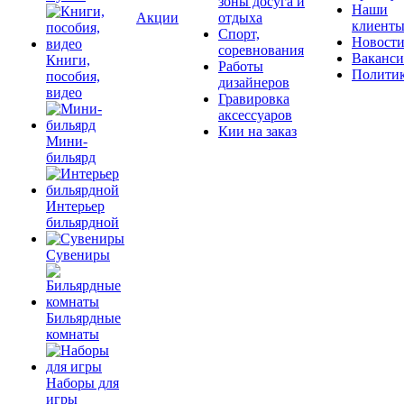
зоны досуга и
Наши
Акции
отдыха
клиент
Спорт,
Новост
соревнования
Ваканс
Книги,
Работы
Полити
пособия,
дизайнеров
видео
Гравировка
аксессуаров
Кии на заказ
Мини-
бильярд
Интерьер
бильярдной
Сувениры
Бильярдные
комнаты
Наборы для
игры