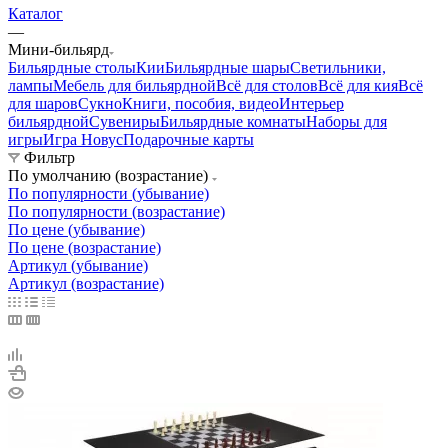
Каталог
—
Мини-бильярд
Бильярдные столы
Кии
Бильярдные шары
Светильники,
лампы
Мебель для бильярдной
Всё для столов
Всё для кия
Всё
для шаров
Сукно
Книги, пособия, видео
Интерьер
бильярдной
Сувениры
Бильярдные комнаты
Наборы для
игры
Игра Новус
Подарочные карты
Фильтр
По умолчанию (возрастание)
По популярности (убывание)
По популярности (возрастание)
По цене (убывание)
По цене (возрастание)
Артикул (убывание)
Артикул (возрастание)