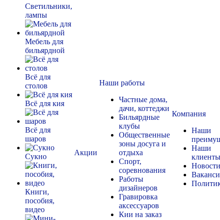
Светильники,
лампы
Мебель для
бильярдной
Всё для
Наши работы
столов
Частные дома,
Всё для кия
дачи, коттеджи
Компания
Бильярдные
клубы
Всё для
Наши
Общественные
шаров
преимущ
зоны досуга и
Наши
Акции
отдыха
Сукно
клиент
Спорт,
Новост
соревнования
Ваканс
Работы
Полити
дизайнеров
Книги,
Гравировка
пособия,
аксессуаров
видео
Кии на заказ