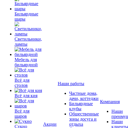
Бильярдные
шары
Светильники,
лампы
Мебель для
бильярдной
Всё для
Наши работы
столов
Частные дома,
Всё для кия
дачи, коттеджи
Компания
Бильярдные
клубы
Всё для
Наши
Общественные
шаров
преимущ
зоны досуга и
Наши
Акции
отдыха
Сукно
клиент