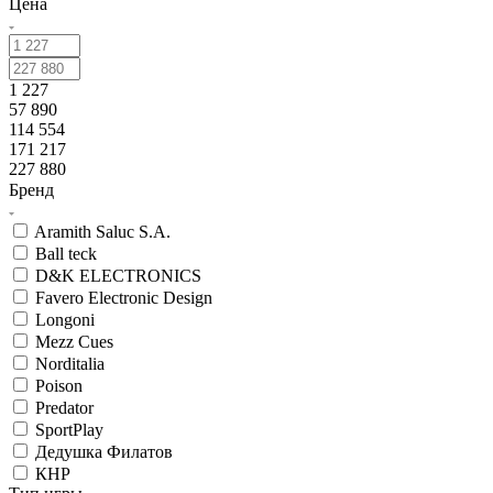
Цена
1 227
57 890
114 554
171 217
227 880
Бренд
Aramith Saluc S.A.
Ball teck
D&K ELECTRONICS
Favero Electronic Design
Longoni
Mezz Cues
Norditalia
Poison
Predator
SportPlay
Дедушка Филатов
КНР