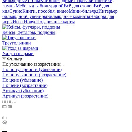
Бильярдные столы
Кии
Бильярдные шары
Светильники,
лампы
Мебель для бильярдной
Всё для столов
Всё для
кия
Сукно
Книги, пособия, видео
Мини-бильярд
Интерьер
бильярдной
Сувениры
Бильярдные комнаты
Наборы для
игры
Игра Новус
Подарочные карты
Кейсы, футляры, поддоны
Треугольники
Уход за шарами
Фильтр
По умолчанию (возрастание)
По популярности (убывание)
По популярности (возрастание)
По цене (убывание)
По цене (возрастание)
Артикул (убывание)
Артикул (возрастание)