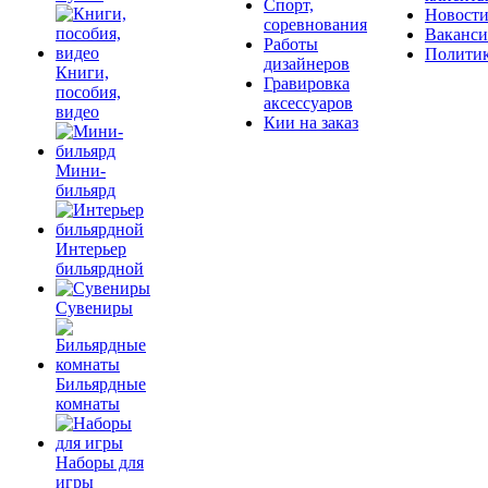
Спорт,
Новост
соревнования
Ваканс
Работы
Полити
дизайнеров
Книги,
Гравировка
пособия,
аксессуаров
видео
Кии на заказ
Мини-
бильярд
Интерьер
бильярдной
Сувениры
Бильярдные
комнаты
Наборы для
игры