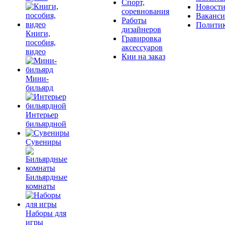
Спорт,
Новост
соревнования
Ваканс
Работы
Полити
дизайнеров
Книги,
Гравировка
пособия,
аксессуаров
видео
Кии на заказ
Мини-
бильярд
Интерьер
бильярдной
Сувениры
Бильярдные
комнаты
Наборы для
игры