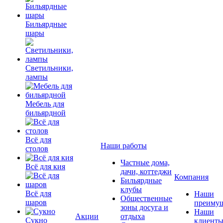
Бильярдные
шары
Светильники,
лампы
Мебель для
бильярдной
Всё для
Наши работы
столов
Частные дома,
Всё для кия
дачи, коттеджи
Компания
Бильярдные
клубы
Всё для
Наши
Общественные
шаров
преимущ
зоны досуга и
Наши
Акции
отдыха
Сукно
клиент