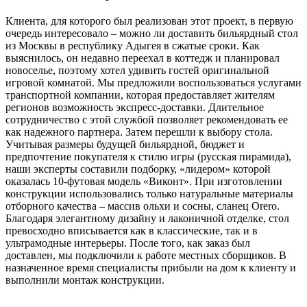
Клиента, для которого был реализован этот проект, в первую
очередь интересовало – можно ли доставить бильярдный стол
из Москвы в республику Адыгея в сжатые сроки. Как
выяснилось, он недавно переехал в коттедж и планировал
новоселье, поэтому хотел удивить гостей оригинальной
игровой комнатой. Мы предложили воспользоваться услугами
транспортной компании, которая предоставляет жителям
регионов возможность экспресс-доставки. Длительное
сотрудничество с этой службой позволяет рекомендовать ее
как надежного партнера. Затем перешли к выбору стола.
Учитывая размеры будущей бильярдной, бюджет и
предпочтение покупателя к стилю игры (русская пирамида),
наши эксперты составили подборку, «лидером» которой
оказалась 10-футовая модель «Виконт». При изготовлении
конструкции использовались только натуральные материалы
отборного качества – массив ольхи и сосны, сланец Orero.
Благодаря элегантному дизайну и лаконичной отделке, стол
превосходно вписывается как в классические, так и в
ультрамодные интерьеры. После того, как заказ был
доставлен, мы подключили к работе местных сборщиков. В
назначенное время специалисты прибыли на дом к клиенту и
выполнили монтаж конструкции.