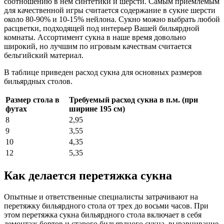
соотношению в нем синтетики и шерсти. Самым приемлемым
для качественной игры считается содержание в сукне шерсти
около 80-90% и 10-15% нейлона. Сукно можно выбрать любой
расцветки, подходящей под интерьер Вашей бильярдной
комнаты. Ассортимент сукна в наше время довольно
широкий, но лучшим по игровым качествам считается
бельгийский материал.
В таблице приведен расход сукна для основных размеров
бильярдных столов.
Размер стола в
Требуемый расход сукна в п.м. (при
футах
ширине 195 см)
8
2,95
9
3,55
10
4,35
12
5,35
Как делается перетяжка сукна
Опытные и ответственные специалисты затрачивают на
перетяжку бильярдного стола от трех до восьми часов. При
этом перетяжка сукна бильярдного стола включает в себя
демонтаж бортов и старого бильярдного сукна, выравнивание