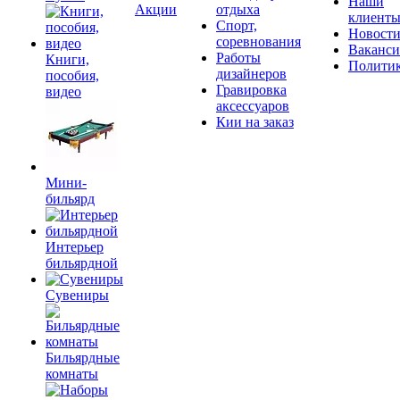
Наши
Акции
отдыха
клиент
Спорт,
Новост
соревнования
Ваканс
Работы
Книги,
Полити
дизайнеров
пособия,
Гравировка
видео
аксессуаров
Кии на заказ
Мини-
бильярд
Интерьер
бильярдной
Сувениры
Бильярдные
комнаты