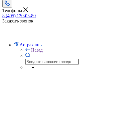
Телефоны
8 (495) 120-03-80
Заказать звонок
Астрахань
Назад
Перетяжка бильярдного
стола
Если Вашему бильярдному столу требуется перетяжка, или
замена сукна, Вы можете заказать эти услуги в нашем
интернет-магазине бильярда.