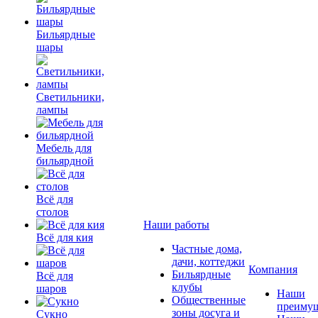
Бильярдные
шары
Светильники,
лампы
Мебель для
бильярдной
Всё для
столов
Наши работы
Всё для кия
Частные дома,
дачи, коттеджи
Компания
Бильярдные
Всё для
клубы
шаров
Наши
Общественные
преимущ
зоны досуга и
Сукно