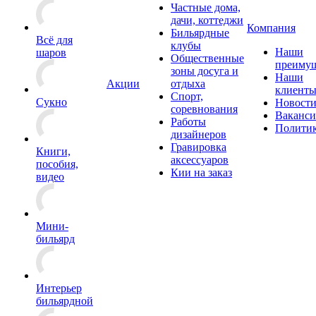
Частные дома,
дачи, коттеджи
Компания
Бильярдные
Всё для
клубы
Наши
шаров
Общественные
преимущ
зоны досуга и
Наши
Акции
отдыха
клиент
Спорт,
Сукно
Новост
соревнования
Ваканс
Работы
Полити
дизайнеров
Гравировка
Книги,
аксессуаров
пособия,
Кии на заказ
видео
Мини-
бильярд
Интерьер
бильярдной