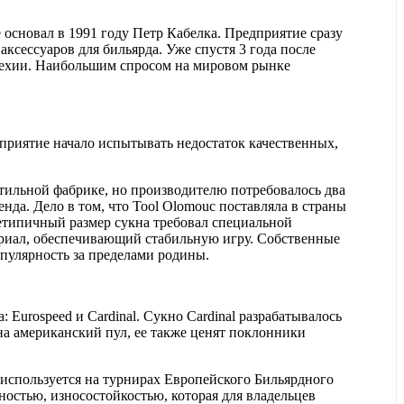
 основал в 1991 году Петр Кабелка. Предприятие сразу
аксессуаров для бильярда. Уже спустя 3 года после
Чехии. Наибольшим спросом на мировом рынке
дприятие начало испытывать недостаток качественных,
тильной фабрике, но производителю потребовалось два
енда. Дело в том, что Tool Olomouc поставляла в страны
етипичный размер сукна требовал специальной
териал, обеспечивающий стабильную игру. Собственные
опулярность за пределами родины.
 Eurospeed и Cardinal. Сукно Cardinal разрабатывалось
 на американский пул, ее также ценят поклонники
л используется на турнирах Европейского Бильярдного
ностью, износостойкостью, которая для владельцев