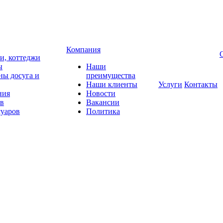
Компания
чи, коттеджи
ы
Наши
ны досуга и
преимущества
Наши клиенты
Услуги
Контакты
ния
Новости
ов
Вакансии
суаров
Политика