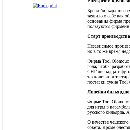
Eurosprint: крупне
Бренд бильярдного с
заявило о себе как о
основания фирма пре
пользуются фирменны
Старт производства
Независимое произво
но в то же время нед
Фирма Tool Olomouc 
года, чтобы разработ
СНГ двенадцатифутов
технологии и тестир
поставки сукна Tool 
Линейки бильярдно
Фирме Tool Olomouc п
для игры в карамболь
русского бильярда. А
О качестве чешского 
совета. Кроме блест