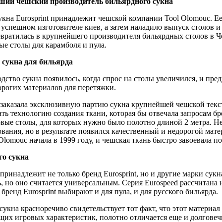
йший чешский производитель бильярдного сукна
укна Eurosprint принадлежит чешской компании Tool Olomouc. Ее
б успешном изготовителе киев, а затем наладило выпуск столов и 
вратилась в крупнейшего производителя бильярдных столов в 
е столы для карамболя и пула.
 сукна для бильярда
дство сукна появилось, когда спрос на столы увеличился, и пре
орогих материалов для перетяжки.
заказала эксклюзивную партию сукна крупнейшей чешской текс
ать технологию создания ткани, которая бы отвечала запросам бр
ые столы, для которых нужно было полотно длиной 2 метра. Н
ования, но в результате появился качественный и недорогой ма
Olomouc начала в 1999 году, и чешская ткань быстро завоевала п
го сукна
ринадлежит не только бренд Eurosprint, но и другие марки сукна:
, но оно считается универсальным. Серия Eurospeed рассчитана
 бренд Eurosprint выбирают и для пула, и для русского бильярда.
сукна красноречиво свидетельствует тот факт, что этот материа
ящих игровых характеристик, полотно отличается еще и долговеч