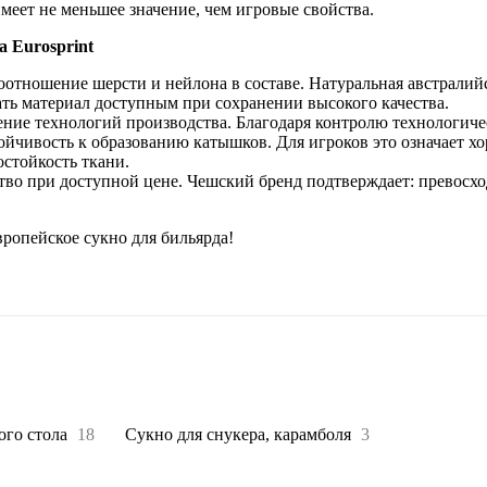
меет не меньшее значение, чем игровые свойства.
 Eurosprint
отношение шерсти и нейлона в составе. Натуральная австралий
ть материал доступным при сохранении высокого качества.
ние технологий производства. Благодаря контролю технологиче
тойчивость к образованию катышков. Для игроков это означает х
остойкость ткани.
во при доступной цене. Чешский бренд подтверждает: превосхо
ропейское сукно для бильярда!
ого стола
18
Сукно для снукера, карамболя
3