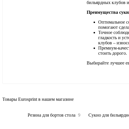
бильярдных клубов и
Преимущества сукна
Оптимальное со
помогают сдела
Точное соблюде
гладкость и ус
клубов – износ
Премиум-качест
стоить дорого.
Выбирайте лучшее ев
Товары Eurosprint в нашем магазине
Все
30
Резина для бортов стола
9
Сукно для бильярдн