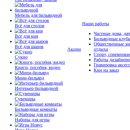
Мебель для бильярдной
Наши работы
Всё для столов
Частные дома, да
Всё для кия
Бильярдные клуб
Общественные зо
Всё для шаров
Акции
отдыха
Спорт, соревнова
Сукно
Работы дизайнер
Гравировка аксес
Книги, пособия, видео
Кии на заказ
Мини-бильярд
Интерьер бильярдной
Сувениры
Бильярдные комнаты
Наборы для игры