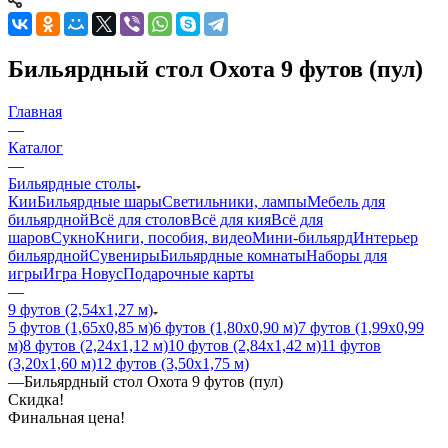
Бильярдный стол Охота 9 футов (пул)
Главная
—
Каталог
—
Бильярдные столы
Кии
Бильярдные шары
Светильники, лампы
Мебель для
бильярдной
Всё для столов
Всё для кия
Всё для
шаров
Сукно
Книги, пособия, видео
Мини-бильярд
Интерьер
бильярдной
Сувениры
Бильярдные комнаты
Наборы для
игры
Игра Новус
Подарочные карты
—
9 футов (2,54х1,27 м)
5 футов (1,65х0,85 м)
6 футов (1,80х0,90 м)
7 футов (1,99х0,99
м)
8 футов (2,24х1,12 м)
10 футов (2,84х1,42 м)
11 футов
(3,20х1,60 м)
12 футов (3,50х1,75 м)
—
Бильярдный стол Охота 9 футов (пул)
Скидка!
Финальная цена!