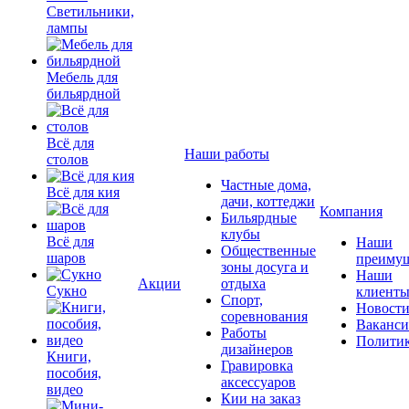
Светильники,
лампы
Мебель для
бильярдной
Всё для
Наши работы
столов
Частные дома,
Всё для кия
дачи, коттеджи
Компания
Бильярдные
клубы
Всё для
Наши
Общественные
шаров
преимущ
зоны досуга и
Наши
Акции
отдыха
Сукно
клиент
Спорт,
Новост
соревнования
Ваканс
Работы
Полити
дизайнеров
Книги,
Гравировка
пособия,
аксессуаров
видео
Кии на заказ