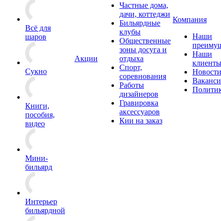
Частные дома,
дачи, коттеджи
Компания
Бильярдные
Всё для
клубы
Наши
шаров
Общественные
преимущ
зоны досуга и
Наши
Акции
отдыха
клиент
Спорт,
Сукно
Новост
соревнования
Ваканс
Работы
Полити
дизайнеров
Гравировка
Книги,
аксессуаров
пособия,
Кии на заказ
видео
Мини-
бильярд
Интерьер
бильярдной