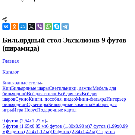
Бильярдный стол Эксклюзив 9 футов
(пирамида)
Главная
—
Каталог
—
Бильярдные столы
Кии
Бильярдные шары
Светильники, лампы
Мебель для
бильярдной
Всё для столов
Всё для кия
Всё для
шаров
Сукно
Книги, пособия, видео
Мини-бильярд
Интерьер
бильярдной
Сувениры
Бильярдные комнаты
Наборы для
игры
Игра Новус
Подарочные карты
—
9 футов (2,54х1,27 м)
5 футов (1,65х0,85 м)
6 футов (1,80х0,90 м)
7 футов (1,99х0,99
м)
8 футов (2,24х1,12 м)
10 футов (2,84х1,42 м)
11 футов