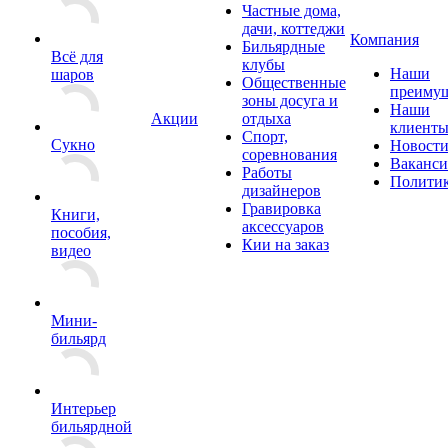
Частные дома,
дачи, коттеджи
Компания
Бильярдные
Всё для
клубы
Наши
шаров
Общественные
преимущ
зоны досуга и
Наши
Акции
отдыха
клиент
Спорт,
Сукно
Новост
соревнования
Ваканс
Работы
Полити
дизайнеров
Гравировка
Книги,
аксессуаров
пособия,
Кии на заказ
видео
Мини-
бильярд
Интерьер
бильярдной