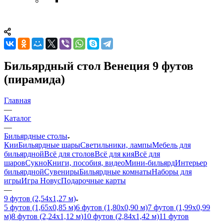
Бильярдный стол Венеция 9 футов
(пирамида)
Главная
—
Каталог
—
Бильярдные столы
Кии
Бильярдные шары
Светильники, лампы
Мебель для
бильярдной
Всё для столов
Всё для кия
Всё для
шаров
Сукно
Книги, пособия, видео
Мини-бильярд
Интерьер
бильярдной
Сувениры
Бильярдные комнаты
Наборы для
игры
Игра Новус
Подарочные карты
—
9 футов (2,54х1,27 м)
5 футов (1,65х0,85 м)
6 футов (1,80х0,90 м)
7 футов (1,99х0,99
м)
8 футов (2,24х1,12 м)
10 футов (2,84х1,42 м)
11 футов