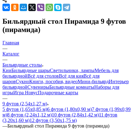
Бильярдный стол Пирамида 9 футов
(пирамида)
Главная
—
Каталог
—
Бильярдные столы
Кии
Бильярдные шары
Светильники, лампы
Мебель для
бильярдной
Всё для столов
Всё для кия
Всё для
шаров
Сукно
Книги, пособия, видео
Мини-бильярд
Интерьер
бильярдной
Сувениры
Бильярдные комнаты
Наборы для
игры
Игра Новус
Подарочные карты
—
9 футов (2,54х1,27 м)
5 футов (1,65х0,85 м)
6 футов (1,80х0,90 м)
7 футов (1,99х0,99
м)
8 футов (2,24х1,12 м)
10 футов (2,84х1,42 м)
11 футов
(3,20х1,60 м)
12 футов (3,50х1,75 м)
—
Бильярдный стол Пирамида 9 футов (пирамида)