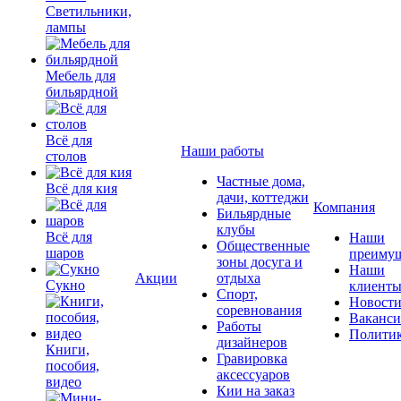
Светильники,
лампы
Мебель для
бильярдной
Всё для
Наши работы
столов
Частные дома,
Всё для кия
дачи, коттеджи
Компания
Бильярдные
клубы
Всё для
Наши
Общественные
шаров
преимущ
зоны досуга и
Наши
Акции
отдыха
Сукно
клиент
Спорт,
Новост
соревнования
Ваканс
Работы
Полити
дизайнеров
Книги,
Гравировка
пособия,
аксессуаров
видео
Кии на заказ