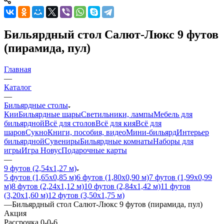
Бильярдный стол Салют-Люкс 9 футов
(пирамида, пул)
Главная
—
Каталог
—
Бильярдные столы
Кии
Бильярдные шары
Светильники, лампы
Мебель для
бильярдной
Всё для столов
Всё для кия
Всё для
шаров
Сукно
Книги, пособия, видео
Мини-бильярд
Интерьер
бильярдной
Сувениры
Бильярдные комнаты
Наборы для
игры
Игра Новус
Подарочные карты
—
9 футов (2,54х1,27 м)
5 футов (1,65х0,85 м)
6 футов (1,80х0,90 м)
7 футов (1,99х0,99
м)
8 футов (2,24х1,12 м)
10 футов (2,84х1,42 м)
11 футов
(3,20х1,60 м)
12 футов (3,50х1,75 м)
—
Бильярдный стол Салют-Люкс 9 футов (пирамида, пул)
Акция
Рассрочка 0-0-6