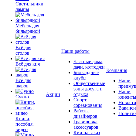
Светильники,
лампы
Мебель для
бильярдной
Всё для
Наши работы
столов
Частные дома,
Всё для кия
дачи, коттеджи
Компания
Бильярдные
клубы
Всё для
Наши
Общественные
шаров
преимущ
зоны досуга и
Наши
Акции
отдыха
Сукно
клиент
Спорт,
Новост
соревнования
Ваканс
Работы
Полити
дизайнеров
Книги,
Гравировка
пособия,
аксессуаров
видео
Кии на заказ