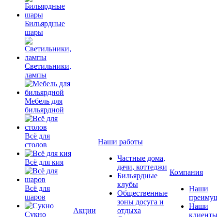
Бильярдные
шары
Светильники,
лампы
Мебель для
бильярдной
Всё для
Наши работы
столов
Частные дома,
Всё для кия
дачи, коттеджи
Компания
Бильярдные
клубы
Всё для
Наши
Общественные
шаров
преимущ
зоны досуга и
Наши
Акции
отдыха
Сукно
клиент