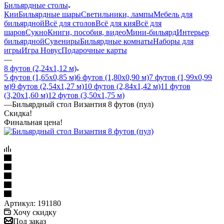
Бильярдные столы
Кии
Бильярдные шары
Светильники, лампы
Мебель для
бильярдной
Всё для столов
Всё для кия
Всё для
шаров
Сукно
Книги, пособия, видео
Мини-бильярд
Интерьер
бильярдной
Сувениры
Бильярдные комнаты
Наборы для
игры
Игра Новус
Подарочные карты
—
8 футов (2,24х1,12 м)
5 футов (1,65х0,85 м)
6 футов (1,80х0,90 м)
7 футов (1,99х0,99
м)
9 футов (2,54х1,27 м)
10 футов (2,84х1,42 м)
11 футов
(3,20х1,60 м)
12 футов (3,50х1,75 м)
—
Бильярдный стол Византия 8 футов (пул)
Скидка!
Финальная цена!
Артикул:
191180
Хочу скидку
Под заказ