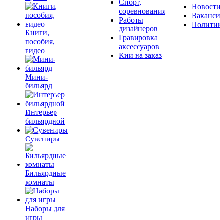
Спорт,
Новост
соревнования
Ваканс
Работы
Полити
дизайнеров
Книги,
Гравировка
пособия,
аксессуаров
видео
Кии на заказ
Мини-
бильярд
Интерьер
бильярдной
Сувениры
Бильярдные
комнаты
Наборы для
игры