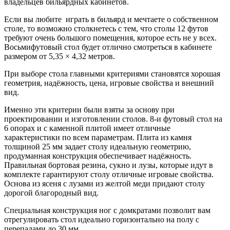
владельцев бильярдных кабинетов.
Если вы любите играть в бильярд и мечтаете о собственном
столе, то возможно столкнетесь с тем, что столы 12 футов
требуют очень большого помещения, которое есть не у всех.
Восьмифутовый стол будет отлично смотреться в кабинете
размером от 5,35 × 4,32 метров.
При выборе стола главными критериями становятся хорошая
геометрия, надёжность, цена, игровые свойства и внешний
вид.
Именно эти критерии были взяты за основу при
проектировании и изготовлении столов. 8-и футовый стол на
6 опорах и с каменной плитой имеет отличные
характеристики по всем параметрам. Плита из камня
толщиной 25 мм задает столу идеальную геометрию,
продуманная конструкция обеспечивает надёжность.
Правильная бортовая резина, сукно и лузы, которые идут в
комплекте гарантируют столу отличные игровые свойства.
Основа из ясеня с лузами из желтой меди придают столу
дорогой благородный вид.
Специальная конструкция ног с домкратами позволит вам
отрегулировать стол идеально горизонтально на полу с
перепадами до 30 мм.