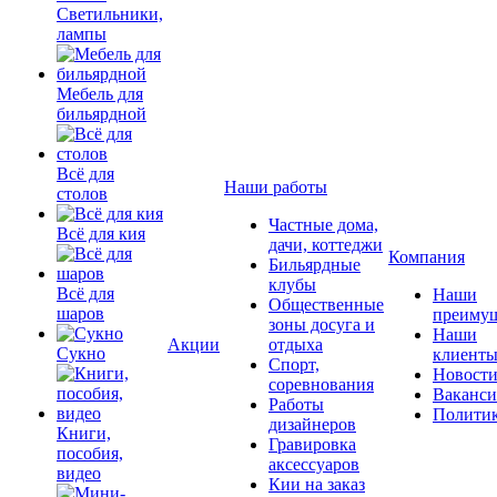
Светильники,
лампы
Мебель для
бильярдной
Всё для
Наши работы
столов
Частные дома,
Всё для кия
дачи, коттеджи
Компания
Бильярдные
клубы
Всё для
Наши
Общественные
шаров
преимущ
зоны досуга и
Наши
Акции
отдыха
Сукно
клиент
Спорт,
Новост
соревнования
Ваканс
Работы
Полити
дизайнеров
Книги,
Гравировка
пособия,
аксессуаров
видео
Кии на заказ