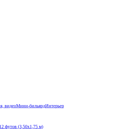
я, видео
Мини-бильярд
Интерьер
12 футов (3,50х1,75 м)