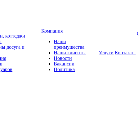
Компания
чи, коттеджи
ы
Наши
ны досуга и
преимущества
Наши клиенты
Услуги
Контакты
ния
Новости
ов
Вакансии
суаров
Политика