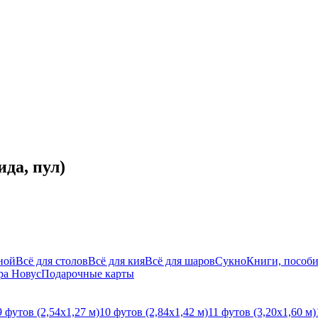
да, пул)
ной
Всё для столов
Всё для кия
Всё для шаров
Сукно
Книги, пособи
ра Новус
Подарочные карты
9 футов (2,54х1,27 м)
10 футов (2,84х1,42 м)
11 футов (3,20х1,60 м)