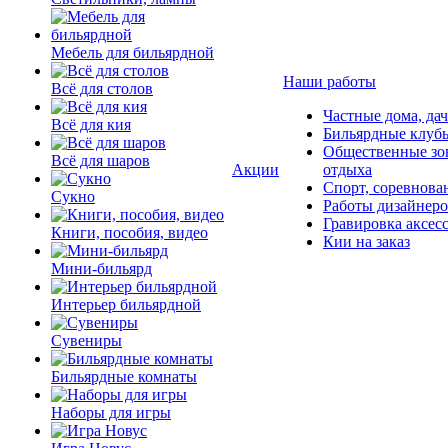
Мебель для бильярдной
Наши работы
Всё для столов
Частные дома, да
Всё для кия
Бильярдные клуб
Общественные зо
Всё для шаров
Акции
отдыха
Спорт, соревнова
Сукно
Работы дизайнер
Гравировка аксес
Книги, пособия, видео
Кии на заказ
Мини-бильярд
Интерьер бильярдной
Сувениры
Бильярдные комнаты
Наборы для игры