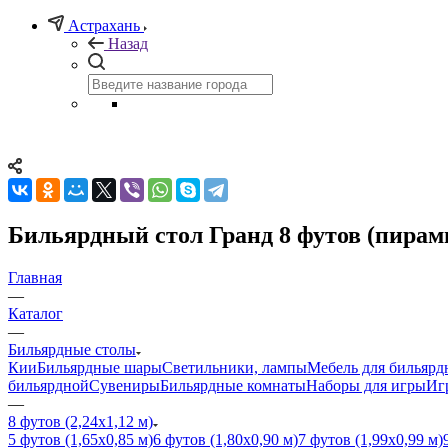
Астрахань
Назад
Бильярдный стол Гранд 8 футов (пирами
Главная
—
Каталог
—
Бильярдные столы
Кии
Бильярдные шары
Светильники, лампы
Мебель для бильярд
бильярдной
Сувениры
Бильярдные комнаты
Наборы для игры
Иг
—
8 футов (2,24х1,12 м)
5 футов (1,65х0,85 м)
6 футов (1,80х0,90 м)
7 футов (1,99х0,99 м)