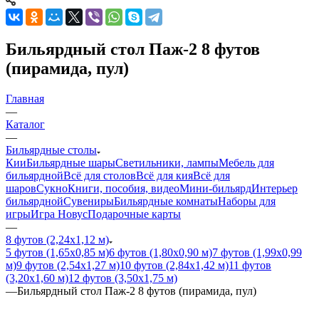
Бильярдный стол Паж-2 8 футов
(пирамида, пул)
Главная
—
Каталог
—
Бильярдные столы
Кии
Бильярдные шары
Светильники, лампы
Мебель для
бильярдной
Всё для столов
Всё для кия
Всё для
шаров
Сукно
Книги, пособия, видео
Мини-бильярд
Интерьер
бильярдной
Сувениры
Бильярдные комнаты
Наборы для
игры
Игра Новус
Подарочные карты
—
8 футов (2,24х1,12 м)
5 футов (1,65х0,85 м)
6 футов (1,80х0,90 м)
7 футов (1,99х0,99
м)
9 футов (2,54х1,27 м)
10 футов (2,84х1,42 м)
11 футов
(3,20х1,60 м)
12 футов (3,50х1,75 м)
—
Бильярдный стол Паж-2 8 футов (пирамида, пул)