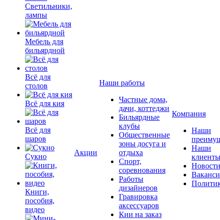
Светильники,
лампы
Мебель для
бильярдной
Всё для
Наши работы
столов
Частные дома,
Всё для кия
дачи, коттеджи
Компания
Бильярдные
клубы
Всё для
Наши
Общественные
шаров
преимущ
зоны досуга и
Наши
Акции
отдыха
Сукно
клиент
Спорт,
Новост
соревнования
Ваканс
Работы
Полити
дизайнеров
Книги,
Гравировка
пособия,
аксессуаров
видео
Кии на заказ