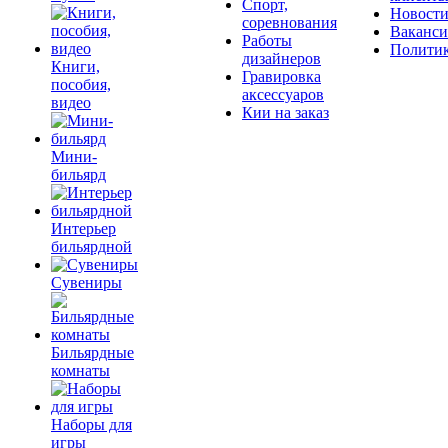
Спорт,
Новост
соревнования
Ваканс
Работы
Полити
дизайнеров
Книги,
Гравировка
пособия,
аксессуаров
видео
Кии на заказ
Мини-
бильярд
Интерьер
бильярдной
Сувениры
Бильярдные
комнаты
Наборы для
игры