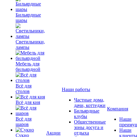
Бильярдные
шары
Светильники,
лампы
Мебель для
бильярдной
Всё для
Наши работы
столов
Частные дома,
Всё для кия
дачи, коттеджи
Компания
Бильярдные
клубы
Всё для
Наши
Общественные
шаров
преимущ
зоны досуга и
Наши
Акции
отдыха
Сукно
клиент