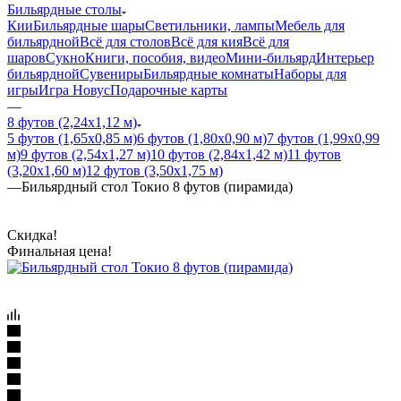
Бильярдные столы
Кии
Бильярдные шары
Светильники, лампы
Мебель для
бильярдной
Всё для столов
Всё для кия
Всё для
шаров
Сукно
Книги, пособия, видео
Мини-бильярд
Интерьер
бильярдной
Сувениры
Бильярдные комнаты
Наборы для
игры
Игра Новус
Подарочные карты
—
8 футов (2,24х1,12 м)
5 футов (1,65х0,85 м)
6 футов (1,80х0,90 м)
7 футов (1,99х0,99
м)
9 футов (2,54х1,27 м)
10 футов (2,84х1,42 м)
11 футов
(3,20х1,60 м)
12 футов (3,50х1,75 м)
—
Бильярдный стол Токио 8 футов (пирамида)
Скидка!
Финальная цена!