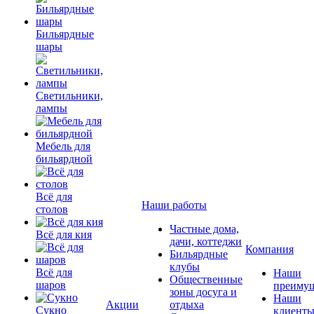
Бильярдные
шары
Светильники,
лампы
Мебель для
бильярдной
Всё для
Наши работы
столов
Частные дома,
Всё для кия
дачи, коттеджи
Компания
Бильярдные
клубы
Всё для
Наши
Общественные
шаров
преимущ
зоны досуга и
Наши
Акции
отдыха
Сукно
клиент