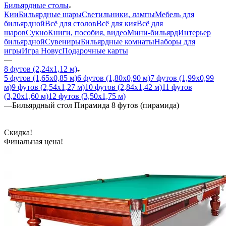
Бильярдные столы
Кии
Бильярдные шары
Светильники, лампы
Мебель для
бильярдной
Всё для столов
Всё для кия
Всё для
шаров
Сукно
Книги, пособия, видео
Мини-бильярд
Интерьер
бильярдной
Сувениры
Бильярдные комнаты
Наборы для
игры
Игра Новус
Подарочные карты
—
8 футов (2,24х1,12 м)
5 футов (1,65х0,85 м)
6 футов (1,80х0,90 м)
7 футов (1,99х0,99
м)
9 футов (2,54х1,27 м)
10 футов (2,84х1,42 м)
11 футов
(3,20х1,60 м)
12 футов (3,50х1,75 м)
—
Бильярдный стол Пирамида 8 футов (пирамида)
Скидка!
Финальная цена!