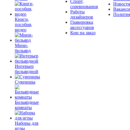
Спорт,
Новост
соревнования
Ваканс
Работы
Полити
дизайнеров
Книги,
Гравировка
пособия,
аксессуаров
видео
Кии на заказ
Мини-
бильярд
Интерьер
бильярдной
Сувениры
Бильярдные
комнаты
Наборы для
игры