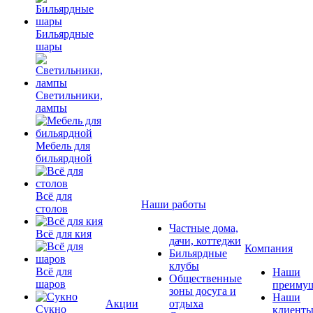
Бильярдные
шары
Светильники,
лампы
Мебель для
бильярдной
Всё для
Наши работы
столов
Частные дома,
Всё для кия
дачи, коттеджи
Компания
Бильярдные
клубы
Всё для
Наши
Общественные
шаров
преимущ
зоны досуга и
Наши
Акции
отдыха
Сукно
клиент