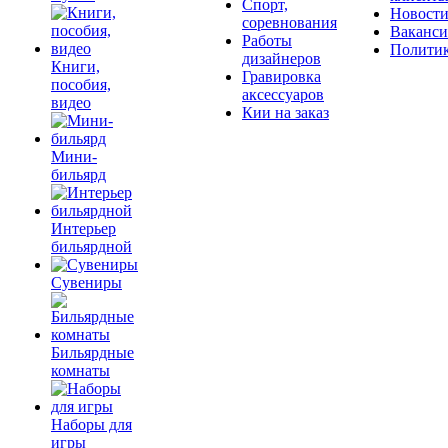
Спорт,
Новост
соревнования
Ваканс
Работы
Полити
дизайнеров
Книги,
Гравировка
пособия,
аксессуаров
видео
Кии на заказ
Мини-
бильярд
Интерьер
бильярдной
Сувениры
Бильярдные
комнаты
Наборы для
игры