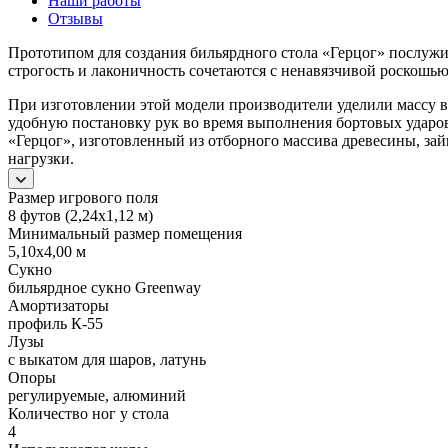
Наши работы
Отзывы
Прототипом для создания бильярдного стола «Герцог» послужи
строгость и лаконичность сочетаются с ненавязчивой роскошью
При изготовлении этой модели производители уделили массу 
удобную постановку рук во время выполнения бортовых ударов,
«Герцог», изготовленный из отборного массива древесины, зай
нагрузки.
Размер игрового поля
8 футов (2,24х1,12 м)
Минимальный размер помещения
5,10х4,00 м
Сукно
бильярдное сукно Greenway
Амортизаторы
профиль К-55
Лузы
с выкатом для шаров, латунь
Опоры
регулируемые, алюминий
Количество ног у стола
4