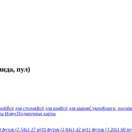
ида, пул)
ной
Всё для столов
Всё для кия
Всё для шаров
Сукно
Книги, пособи
ра Новус
Подарочные карты
9 футов (2,54х1,27 м)
10 футов (2,84х1,42 м)
11 футов (3,20х1,60 м)