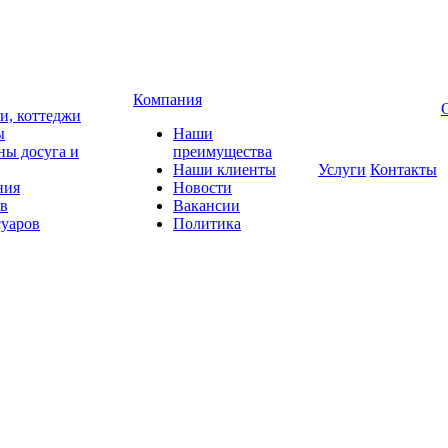
Компания
чи, коттеджи
ы
Наши
ны досуга и
преимущества
Наши клиенты
Услуги
Контакты
ния
Новости
ов
Вакансии
суаров
Политика