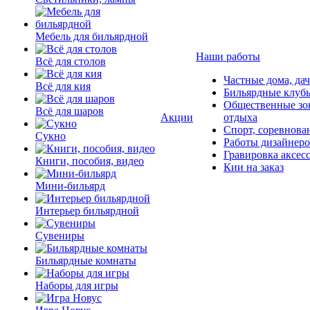
Мебель для бильярдной
Наши работы
Всё для столов
Частные дома, да
Всё для кия
Бильярдные клуб
Общественные зо
Всё для шаров
Акции
отдыха
Спорт, соревнова
Сукно
Работы дизайнер
Гравировка аксес
Книги, пособия, видео
Кии на заказ
Мини-бильярд
Интерьер бильярдной
Сувениры
Бильярдные комнаты
Наборы для игры