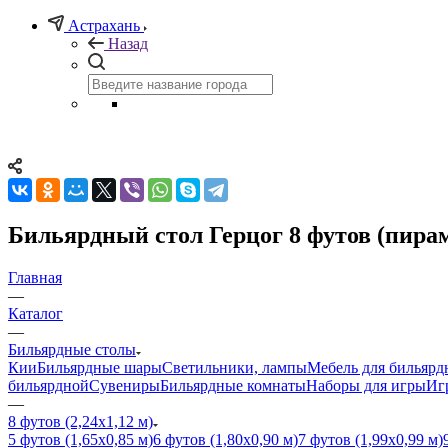
Астрахань
Назад
Бильярдный стол Герцог 8 футов (пирам
Главная
—
Каталог
—
Бильярдные столы
Кии
Бильярдные шары
Светильники, лампы
Мебель для бильярд
бильярдной
Сувениры
Бильярдные комнаты
Наборы для игры
Иг
—
8 футов (2,24х1,12 м)
5 футов (1,65х0,85 м)
6 футов (1,80х0,90 м)
7 футов (1,99х0,99 м)