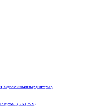
я, видео
Мини-бильярд
Интерьер
12 футов (3,50х1,75 м)