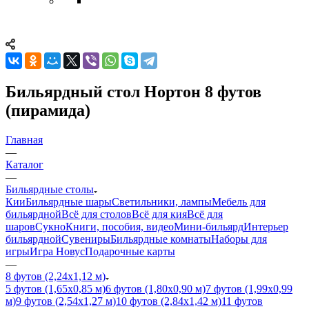
Бильярдный стол Нортон 8 футов
(пирамида)
Главная
—
Каталог
—
Бильярдные столы
Кии
Бильярдные шары
Светильники, лампы
Мебель для
бильярдной
Всё для столов
Всё для кия
Всё для
шаров
Сукно
Книги, пособия, видео
Мини-бильярд
Интерьер
бильярдной
Сувениры
Бильярдные комнаты
Наборы для
игры
Игра Новус
Подарочные карты
—
8 футов (2,24х1,12 м)
5 футов (1,65х0,85 м)
6 футов (1,80х0,90 м)
7 футов (1,99х0,99
м)
9 футов (2,54х1,27 м)
10 футов (2,84х1,42 м)
11 футов