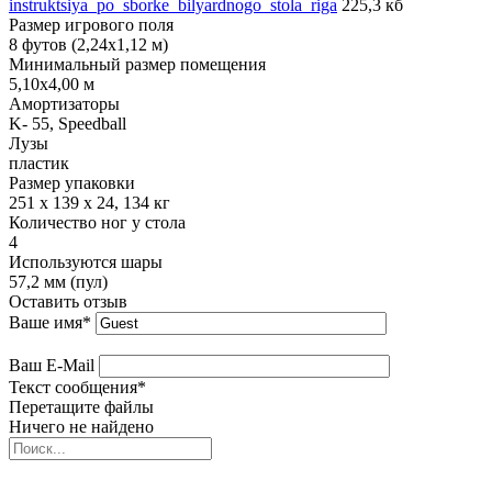
instruktsiya_po_sborke_bilyardnogo_stola_riga
225,3 кб
Размер игрового поля
8 футов (2,24х1,12 м)
Минимальный размер помещения
5,10х4,00 м
Амортизаторы
K- 55, Speedball
Лузы
пластик
Размер упаковки
251 х 139 х 24, 134 кг
Количество ног у стола
4
Используются шары
57,2 мм (пул)
Оставить отзыв
Ваше имя
*
Ваш E-Mail
Текст сообщения
*
Перетащите файлы
Ничего не найдено