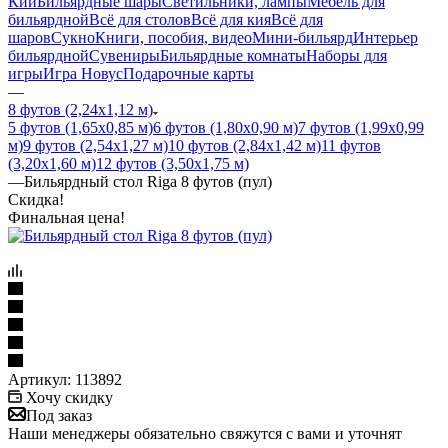
Кии
Бильярдные шары
Светильники, лампы
Мебель для
бильярдной
Всё для столов
Всё для кия
Всё для
шаров
Сукно
Книги, пособия, видео
Мини-бильярд
Интерьер
бильярдной
Сувениры
Бильярдные комнаты
Наборы для
игры
Игра Новус
Подарочные карты
—
8 футов (2,24х1,12 м)
5 футов (1,65х0,85 м)
6 футов (1,80х0,90 м)
7 футов (1,99х0,99
м)
9 футов (2,54х1,27 м)
10 футов (2,84х1,42 м)
11 футов
(3,20х1,60 м)
12 футов (3,50х1,75 м)
—
Бильярдный стол Riga 8 футов (пул)
Скидка!
Финальная цена!
Артикул:
113892
Хочу скидку
Под заказ
Наши менеджеры обязательно свяжутся с вами и уточнят