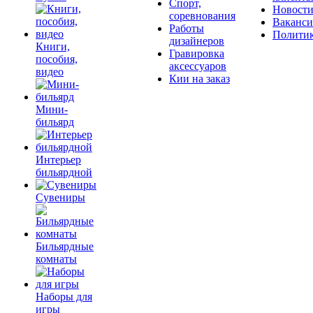
Спорт,
Новост
соревнования
Ваканс
Работы
Полити
дизайнеров
Книги,
Гравировка
пособия,
аксессуаров
видео
Кии на заказ
Мини-
бильярд
Интерьер
бильярдной
Сувениры
Бильярдные
комнаты
Наборы для
игры