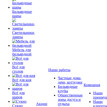
Бильярдные
шары
Светильники,
лампы
Мебель для
бильярдной
Всё для
Наши работы
столов
Частные дома,
Всё для кия
дачи, коттеджи
Компания
Бильярдные
клубы
Всё для
Наши
Общественные
шаров
преимущ
зоны досуга и
Наши
Акции
отдыха
Сукно
клиент