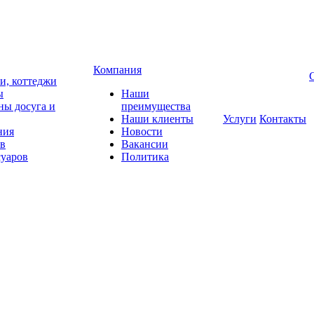
Компания
чи, коттеджи
ы
Наши
ны досуга и
преимущества
Наши клиенты
Услуги
Контакты
ния
Новости
ов
Вакансии
суаров
Политика