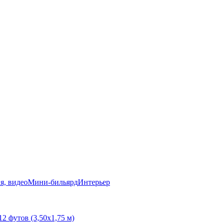
я, видео
Мини-бильярд
Интерьер
12 футов (3,50х1,75 м)