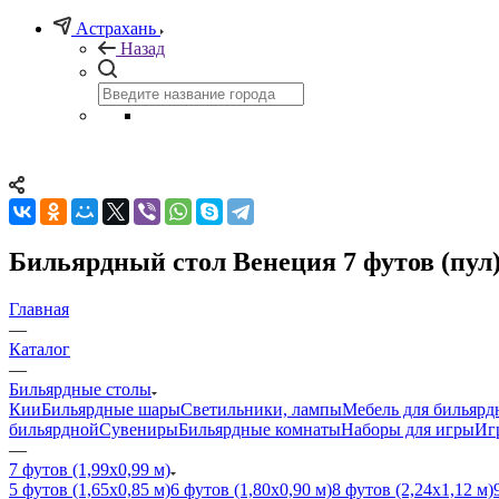
Астрахань
Назад
Бильярдный стол Венеция 7 футов (пул
Главная
—
Каталог
—
Бильярдные столы
Кии
Бильярдные шары
Светильники, лампы
Мебель для бильярд
бильярдной
Сувениры
Бильярдные комнаты
Наборы для игры
Иг
—
7 футов (1,99х0,99 м)
5 футов (1,65х0,85 м)
6 футов (1,80х0,90 м)
8 футов (2,24х1,12 м)