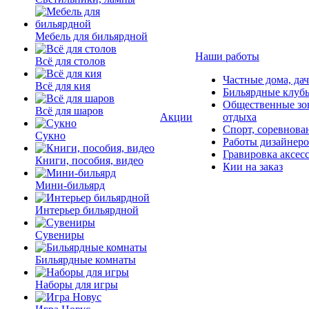
Мебель для бильярдной
Наши работы
Всё для столов
Частные дома, да
Всё для кия
Бильярдные клуб
Общественные зо
Всё для шаров
Акции
отдыха
Спорт, соревнова
Сукно
Работы дизайнер
Гравировка аксес
Книги, пособия, видео
Кии на заказ
Мини-бильярд
Интерьер бильярдной
Сувениры
Бильярдные комнаты
Наборы для игры