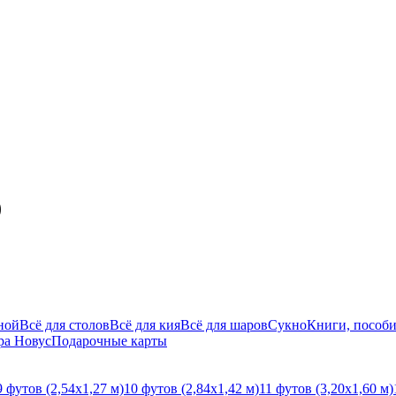
)
ной
Всё для столов
Всё для кия
Всё для шаров
Сукно
Книги, пособи
ра Новус
Подарочные карты
9 футов (2,54х1,27 м)
10 футов (2,84х1,42 м)
11 футов (3,20х1,60 м)