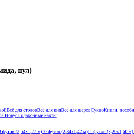
ида, пул)
ной
Всё для столов
Всё для кия
Всё для шаров
Сукно
Книги, пособи
ра Новус
Подарочные карты
9 футов (2,54х1,27 м)
10 футов (2,84х1,42 м)
11 футов (3,20х1,60 м)