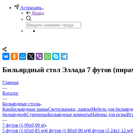
Астрахань
Назад
Бильярдный стол Эллада 7 футов (пирам
Главная
—
Каталог
—
Бильярдные столы
Кии
Бильярдные шары
Светильники, лампы
Мебель для бильярд
бильярдной
Сувениры
Бильярдные комнаты
Наборы для игры
Иг
—
7 футов (1,99х0,99 м)
5 футов (1,65х0,85 м)
6 футов (1,80х0,90 м)
8 футов (2,24х1,12 м)