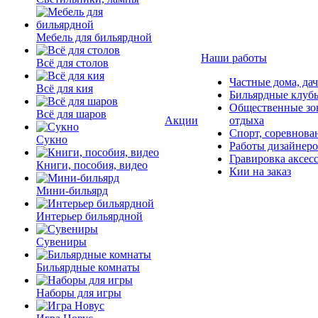
Мебель для бильярдной
Наши работы
Всё для столов
Частные дома, да
Всё для кия
Бильярдные клуб
Общественные зо
Всё для шаров
Акции
отдыха
Спорт, соревнова
Сукно
Работы дизайнер
Гравировка аксес
Книги, пособия, видео
Кии на заказ
Мини-бильярд
Интерьер бильярдной
Сувениры
Бильярдные комнаты
Наборы для игры