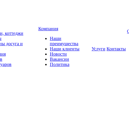
Компания
чи, коттеджи
ы
Наши
ны досуга и
преимущества
Наши клиенты
Услуги
Контакты
ния
Новости
ов
Вакансии
суаров
Политика