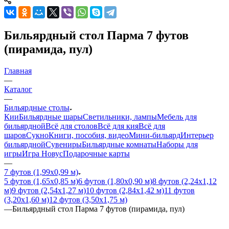
Бильярдный стол Парма 7 футов
(пирамида, пул)
Главная
—
Каталог
—
Бильярдные столы
Кии
Бильярдные шары
Светильники, лампы
Мебель для
бильярдной
Всё для столов
Всё для кия
Всё для
шаров
Сукно
Книги, пособия, видео
Мини-бильярд
Интерьер
бильярдной
Сувениры
Бильярдные комнаты
Наборы для
игры
Игра Новус
Подарочные карты
—
7 футов (1,99х0,99 м)
5 футов (1,65х0,85 м)
6 футов (1,80х0,90 м)
8 футов (2,24х1,12
м)
9 футов (2,54х1,27 м)
10 футов (2,84х1,42 м)
11 футов
(3,20х1,60 м)
12 футов (3,50х1,75 м)
—
Бильярдный стол Парма 7 футов (пирамида, пул)