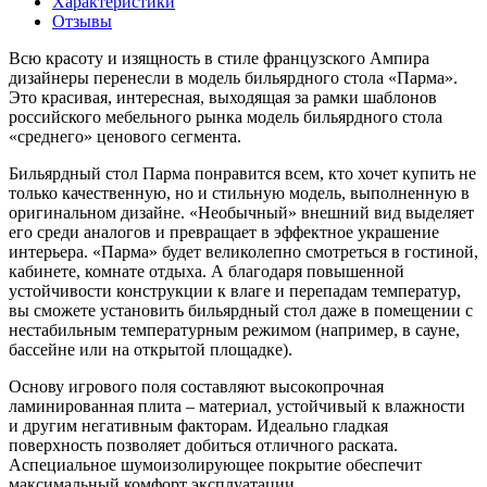
Характеристики
Отзывы
Всю красоту и изящность в стиле французского Ампира
дизайнеры перенесли в модель бильярдного стола «Парма».
Это красивая, интересная, выходящая за рамки шаблонов
российского мебельного рынка модель бильярдного стола
«среднего» ценового сегмента.
Бильярдный стол Парма понравится всем, кто хочет купить не
только качественную, но и стильную модель, выполненную в
оригинальном дизайне. «Необычный» внешний вид выделяет
его среди аналогов и превращает в эффектное украшение
интерьера. «Парма» будет великолепно смотреться в гостиной,
кабинете, комнате отдыха. А благодаря повышенной
устойчивости конструкции к влаге и перепадам температур,
вы сможете установить бильярдный стол даже в помещении с
нестабильным температурным режимом (например, в сауне,
бассейне или на открытой площадке).
Основу игрового поля составляют высокопрочная
ламинированная плита – материал, устойчивый к влажности
и другим негативным факторам. Идеально гладкая
поверхность позволяет добиться отличного раската.
Аспециальное шумоизолирующее покрытие обеспечит
максимальный комфорт эксплуатации.