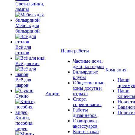
Светильники,
лампы
Мебель для
бильярдной
Всё для
Наши работы
столов
Частные дома,
Всё для кия
дачи, коттеджи
Компания
Бильярдные
клубы
Всё для
Наши
Общественные
шаров
преимущ
зоны досуга и
Наши
Акции
отдыха
Сукно
клиент
Спорт,
Новост
соревнования
Ваканс
Работы
Полити
дизайнеров
Книги,
Гравировка
пособия,
аксессуаров
видео
Кии на заказ