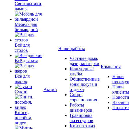
Светильники,
лампы
Мебель для
бильярдной
Всё для
Наши работы
столов
Частные дома,
Всё для кия
дачи, коттеджи
Компания
Бильярдные
клубы
Всё для
Наши
Общественные
шаров
преимущ
зоны досуга и
Наши
Акции
отдыха
Сукно
клиент
Спорт,
Новост
соревнования
Ваканс
Работы
Полити
дизайнеров
Книги,
Гравировка
пособия,
аксессуаров
видео
Кии на заказ