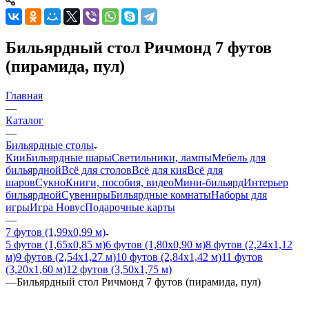
Бильярдный стол Ричмонд 7 футов
(пирамида, пул)
Главная
—
Каталог
—
Бильярдные столы
Кии
Бильярдные шары
Светильники, лампы
Мебель для
бильярдной
Всё для столов
Всё для кия
Всё для
шаров
Сукно
Книги, пособия, видео
Мини-бильярд
Интерьер
бильярдной
Сувениры
Бильярдные комнаты
Наборы для
игры
Игра Новус
Подарочные карты
—
7 футов (1,99х0,99 м)
5 футов (1,65х0,85 м)
6 футов (1,80х0,90 м)
8 футов (2,24х1,12
м)
9 футов (2,54х1,27 м)
10 футов (2,84х1,42 м)
11 футов
(3,20х1,60 м)
12 футов (3,50х1,75 м)
—
Бильярдный стол Ричмонд 7 футов (пирамида, пул)