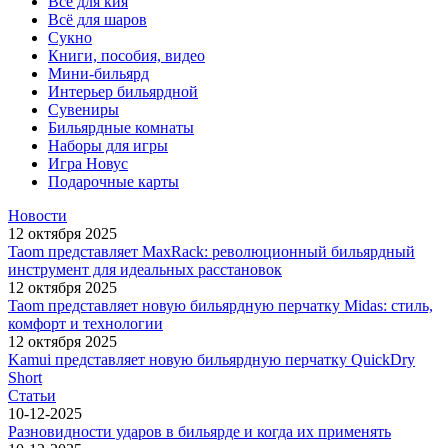
Всё для кия
Всё для шаров
Сукно
Книги, пособия, видео
Мини-бильярд
Интерьер бильярдной
Сувениры
Бильярдные комнаты
Наборы для игры
Игра Новус
Подарочные карты
Новости
12 октября 2025
Taom представляет MaxRack: революционный бильярдный
инструмент для идеальных расстановок
12 октября 2025
Taom представляет новую бильярдную перчатку Midas: стиль,
комфорт и технологии
12 октября 2025
Kamui представляет новую бильярдную перчатку QuickDry
Short
Статьи
10-12-2025
Разновидности ударов в бильярде и когда их применять