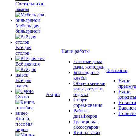
Светильники,
лампы
Мебель для
бильярдной
Всё для
Наши работы
столов
Частные дома,
Всё для кия
дачи, коттеджи
Компания
Бильярдные
клубы
Всё для
Наши
Общественные
шаров
преимущ
зоны досуга и
Наши
Акции
отдыха
Сукно
клиент
Спорт,
Новост
соревнования
Ваканс
Работы
Полити
дизайнеров
Книги,
Гравировка
пособия,
аксессуаров
видео
Кии на заказ