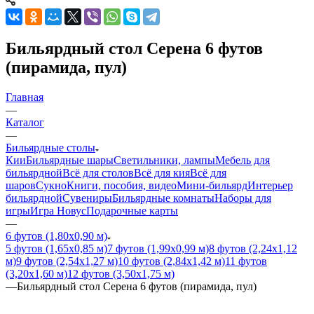
Бильярдный стол Серена 6 футов
(пирамида, пул)
Главная
—
Каталог
—
Бильярдные столы
Кии
Бильярдные шары
Светильники, лампы
Мебель для
бильярдной
Всё для столов
Всё для кия
Всё для
шаров
Сукно
Книги, пособия, видео
Мини-бильярд
Интерьер
бильярдной
Сувениры
Бильярдные комнаты
Наборы для
игры
Игра Новус
Подарочные карты
—
6 футов (1,80х0,90 м)
5 футов (1,65х0,85 м)
7 футов (1,99х0,99 м)
8 футов (2,24х1,12
м)
9 футов (2,54х1,27 м)
10 футов (2,84х1,42 м)
11 футов
(3,20х1,60 м)
12 футов (3,50х1,75 м)
—
Бильярдный стол Серена 6 футов (пирамида, пул)