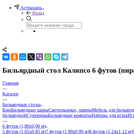
Астрахань
Назад
Бильярдный стол Калипсо 6 футов (пир
Главная
—
Каталог
—
Бильярдные столы
Кии
Бильярдные шары
Светильники, лампы
Мебель для бильярд
бильярдной
Сувениры
Бильярдные комнаты
Наборы для игры
Иг
—
6 футов (1,80х0,90 м)
5 футов (1,65х0,85 м)
7 футов (1,99х0,99 м)
8 футов (2,24х1,12 м)