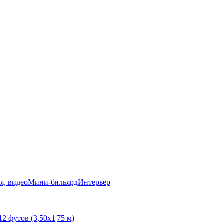
я, видео
Мини-бильярд
Интерьер
12 футов (3,50х1,75 м)