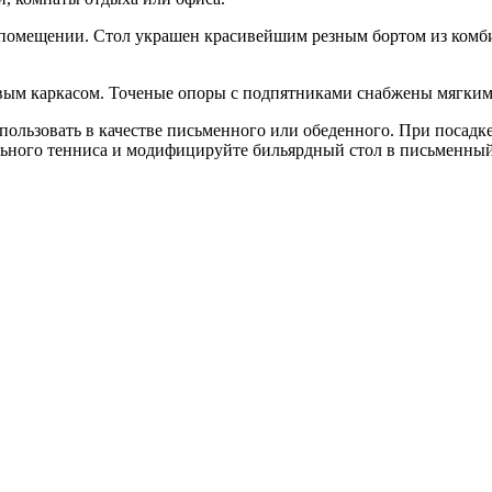
 помещении. Стол украшен красивейшим резным бортом из комб
чивым каркасом. Точеные опоры с подпятниками снабжены мягки
пользовать в качестве письменного или обеденного. При посадк
льного тенниса и модифицируйте бильярдный стол в письменны