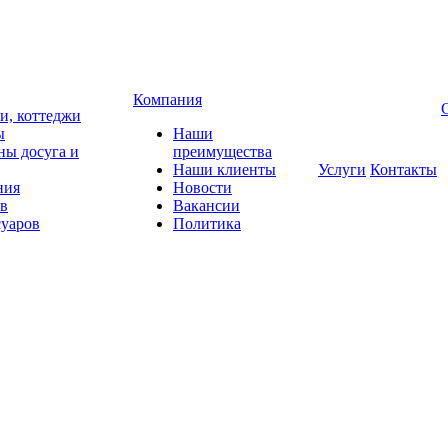
Компания
чи, коттеджи
ы
Наши
ны досуга и
преимущества
Наши клиенты
Услуги
Контакты
ния
Новости
ов
Вакансии
суаров
Политика