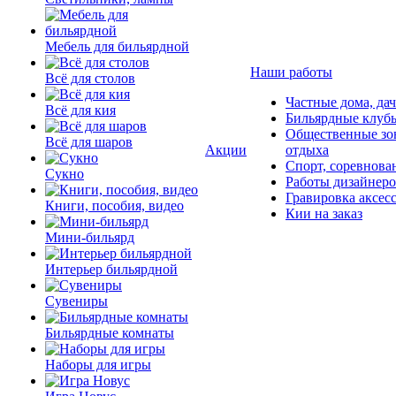
Мебель для бильярдной
Наши работы
Всё для столов
Частные дома, да
Всё для кия
Бильярдные клуб
Общественные зо
Всё для шаров
Акции
отдыха
Спорт, соревнова
Сукно
Работы дизайнер
Гравировка аксес
Книги, пособия, видео
Кии на заказ
Мини-бильярд
Интерьер бильярдной
Сувениры
Бильярдные комнаты
Наборы для игры