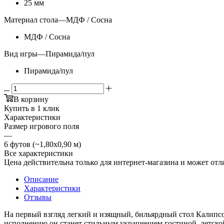
25 мм
Материал стола
—
МДФ / Сосна
МДФ / Сосна
Вид игры
—
Пирамида/пул
Пирамида/пул
В корзину
Купить в 1 клик
Характеристики
Размер игрового поля
—
6 футов (~1,80х0,90 м)
Все характеристики
Цена действительна только для интернет-магазина и может отл
Описание
Характеристики
Отзывы
На первый взгляд легкий и изящный, бильярдный стол Калипс
исполнению он станет стильным украшением гостиной, детско