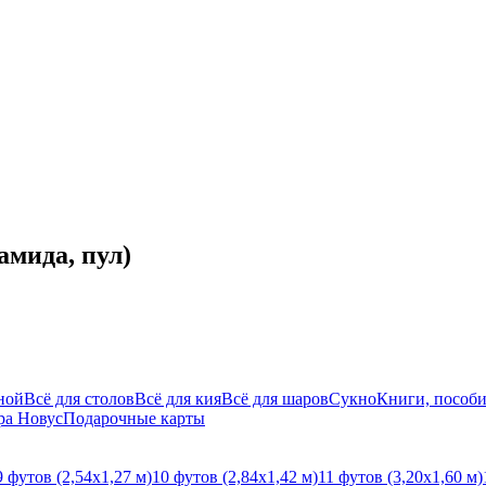
амида, пул)
ной
Всё для столов
Всё для кия
Всё для шаров
Сукно
Книги, пособи
ра Новус
Подарочные карты
9 футов (2,54х1,27 м)
10 футов (2,84х1,42 м)
11 футов (3,20х1,60 м)