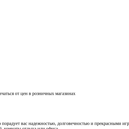
ичаться от цен в розничных магазинах
о порадует вас надежностью, долговечностью и прекрасными иг
й, комнаты отдыха или офиса.