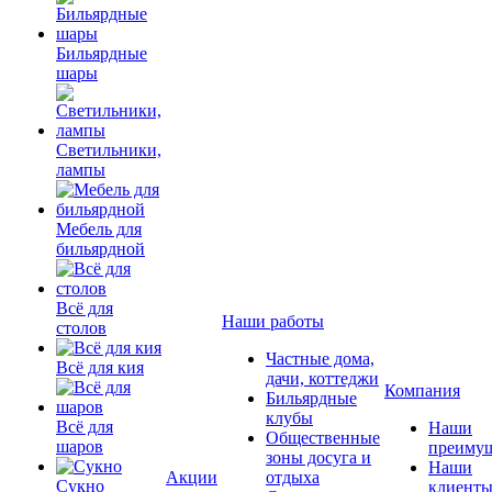
Бильярдные
шары
Светильники,
лампы
Мебель для
бильярдной
Всё для
Наши работы
столов
Частные дома,
Всё для кия
дачи, коттеджи
Компания
Бильярдные
клубы
Всё для
Наши
Общественные
шаров
преимущ
зоны досуга и
Наши
Акции
отдыха
Сукно
клиент