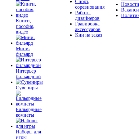
Спорт,
Новост
соревнования
Ваканс
Работы
Полити
дизайнеров
Книги,
Гравировка
пособия,
аксессуаров
видео
Кии на заказ
Мини-
бильярд
Интерьер
бильярдной
Сувениры
Бильярдные
комнаты
Наборы для
игры