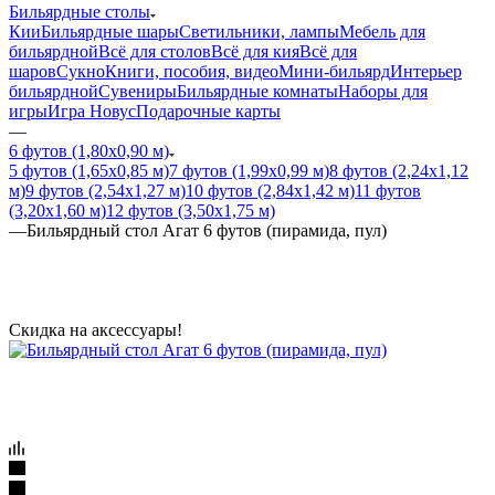
Бильярдные столы
Кии
Бильярдные шары
Светильники, лампы
Мебель для
бильярдной
Всё для столов
Всё для кия
Всё для
шаров
Сукно
Книги, пособия, видео
Мини-бильярд
Интерьер
бильярдной
Сувениры
Бильярдные комнаты
Наборы для
игры
Игра Новус
Подарочные карты
—
6 футов (1,80х0,90 м)
5 футов (1,65х0,85 м)
7 футов (1,99х0,99 м)
8 футов (2,24х1,12
м)
9 футов (2,54х1,27 м)
10 футов (2,84х1,42 м)
11 футов
(3,20х1,60 м)
12 футов (3,50х1,75 м)
—
Бильярдный стол Агат 6 футов (пирамида, пул)
Скидка на аксессуары!