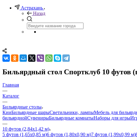
Астрахань
Назад
Бильярдный стол Спортклуб 10 футов (
Главная
—
Каталог
—
Бильярдные столы
Кии
Бильярдные шары
Светильники, лампы
Мебель для бильярд
бильярдной
Сувениры
Бильярдные комнаты
Наборы для игры
Иг
—
10 футов (2,84х1,42 м)
5 футов (1,65х0,85 м)
6 футов (1,80х0,90 м)
7 футов (1,99х0,99 м)