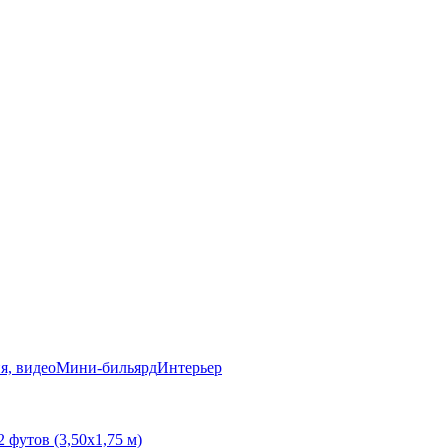
я, видео
Мини-бильярд
Интерьер
2 футов (3,50х1,75 м)