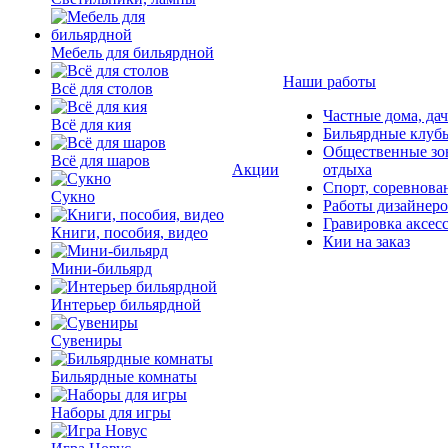
Мебель для бильярдной
Наши работы
Всё для столов
Частные дома, да
Всё для кия
Бильярдные клуб
Общественные зо
Всё для шаров
Акции
отдыха
Спорт, соревнова
Сукно
Работы дизайнер
Гравировка аксес
Книги, пособия, видео
Кии на заказ
Мини-бильярд
Интерьер бильярдной
Сувениры
Бильярдные комнаты
Наборы для игры