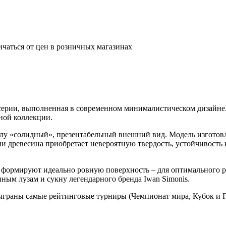
ичаться от цен в розничных магазинах
ерии, выполненная в современном минималистическом дизайне.
ной коллекции.
олу «солидный», презентабельный внешний вид. Модель изготовл
 древесина приобретает невероятную твердость, устойчивость 
 формируют идеально ровную поверхность – для оптимального ра
ым лузам и сукну легендарного бренда Iwan Simonis.
сыграны самые рейтинговые турниры (Чемпионат мира, Кубок и 