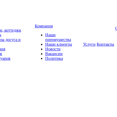
Компания
чи, коттеджи
ы
Наши
ны досуга и
преимущества
Наши клиенты
Услуги
Контакты
ния
Новости
ов
Вакансии
суаров
Политика