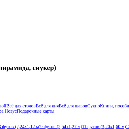
пирамида, снукер)
ной
Всё для столов
Всё для кия
Всё для шаров
Сукно
Книги, пособи
ра Новус
Подарочные карты
8 футов (2,24х1,12 м)
9 футов (2,54х1,27 м)
11 футов (3,20х1,60 м)
1