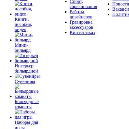
Спорт,
Новост
соревнования
Ваканс
Работы
Полити
дизайнеров
Книги,
Гравировка
пособия,
аксессуаров
видео
Кии на заказ
Мини-
бильярд
Интерьер
бильярдной
Сувениры
Бильярдные
комнаты
Наборы для
игры