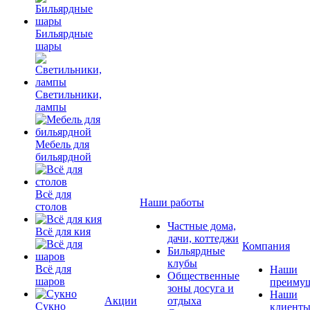
Бильярдные
шары
Светильники,
лампы
Мебель для
бильярдной
Всё для
Наши работы
столов
Частные дома,
Всё для кия
дачи, коттеджи
Компания
Бильярдные
клубы
Всё для
Наши
Общественные
шаров
преимущ
зоны досуга и
Наши
Акции
отдыха
Сукно
клиент