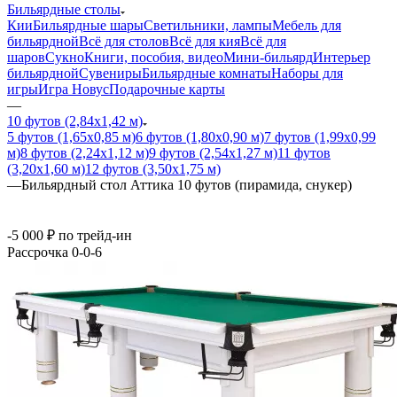
Бильярдные столы
Кии
Бильярдные шары
Светильники, лампы
Мебель для
бильярдной
Всё для столов
Всё для кия
Всё для
шаров
Сукно
Книги, пособия, видео
Мини-бильярд
Интерьер
бильярдной
Сувениры
Бильярдные комнаты
Наборы для
игры
Игра Новус
Подарочные карты
—
10 футов (2,84х1,42 м)
5 футов (1,65х0,85 м)
6 футов (1,80х0,90 м)
7 футов (1,99х0,99
м)
8 футов (2,24х1,12 м)
9 футов (2,54х1,27 м)
11 футов
(3,20х1,60 м)
12 футов (3,50х1,75 м)
—
Бильярдный стол Аттика 10 футов (пирамида, снукер)
-5 000 ₽ по трейд-ин
Рассрочка 0-0-6