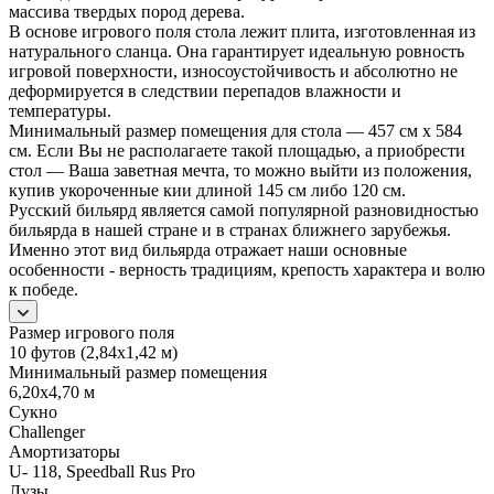
массива твердых пород дерева.
В основе игрового поля стола лежит плита, изготовленная из
натурального сланца. Она гарантирует идеальную ровность
игровой поверхности, износоустойчивость и абсолютно не
деформируется в следствии перепадов влажности и
температуры.
Минимальный размер помещения для стола — 457 см х 584
см. Если Вы не располагаете такой площадью, а приобрести
стол — Ваша заветная мечта, то можно выйти из положения,
купив укороченные кии длиной 145 см либо 120 см.
Русский бильярд является самой популярной разновидностью
бильярда в нашей стране и в странах ближнего зарубежья.
Именно этот вид бильярда отражает наши основные
особенности - верность традициям, крепость характера и волю
к победе.
Размер игрового поля
10 футов (2,84х1,42 м)
Минимальный размер помещения
6,20х4,70 м
Сукно
Challenger
Амортизаторы
U- 118, Speedball Rus Pro
Лузы