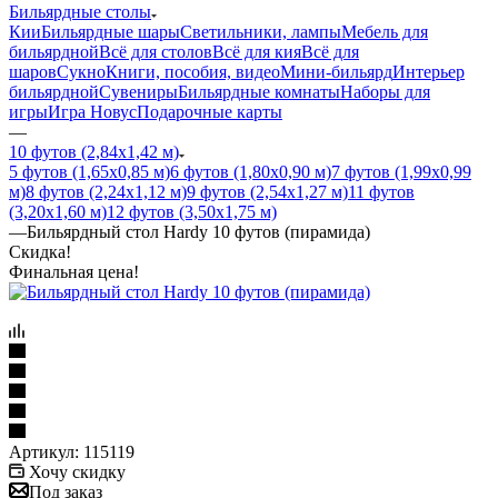
Бильярдные столы
Кии
Бильярдные шары
Светильники, лампы
Мебель для
бильярдной
Всё для столов
Всё для кия
Всё для
шаров
Сукно
Книги, пособия, видео
Мини-бильярд
Интерьер
бильярдной
Сувениры
Бильярдные комнаты
Наборы для
игры
Игра Новус
Подарочные карты
—
10 футов (2,84х1,42 м)
5 футов (1,65х0,85 м)
6 футов (1,80х0,90 м)
7 футов (1,99х0,99
м)
8 футов (2,24х1,12 м)
9 футов (2,54х1,27 м)
11 футов
(3,20х1,60 м)
12 футов (3,50х1,75 м)
—
Бильярдный стол Hardy 10 футов (пирамида)
Скидка!
Финальная цена!
Артикул:
115119
Хочу скидку
Под заказ