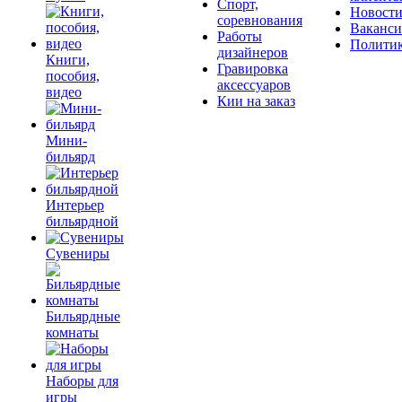
Спорт,
Новост
соревнования
Ваканс
Работы
Полити
дизайнеров
Книги,
Гравировка
пособия,
аксессуаров
видео
Кии на заказ
Мини-
бильярд
Интерьер
бильярдной
Сувениры
Бильярдные
комнаты
Наборы для
игры