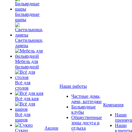
Бильярдные
шары
Светильники,
лампы
Мебель для
бильярдной
Всё для
Наши работы
столов
Частные дома,
Всё для кия
дачи, коттеджи
Компания
Бильярдные
клубы
Всё для
Наши
Общественные
шаров
преимущ
зоны досуга и
Наши
Акции
отдыха
Сукно
клиент