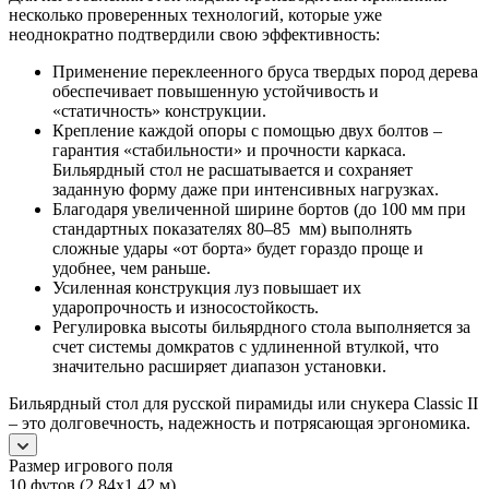
несколько проверенных технологий, которые уже
неоднократно подтвердили свою эффективность:
Применение переклеенного бруса твердых пород дерева
обеспечивает повышенную устойчивость и
«статичность» конструкции.
Крепление каждой опоры с помощью двух болтов –
гарантия «стабильности» и прочности каркаса.
Бильярдный стол не расшатывается и сохраняет
заданную форму даже при интенсивных нагрузках.
Благодаря увеличенной ширине бортов (до 100 мм при
стандартных показателях 80–85 мм) выполнять
сложные удары «от борта» будет гораздо проще и
удобнее, чем раньше.
Усиленная конструкция луз повышает их
ударопрочность и износостойкость.
Регулировка высоты бильярдного стола выполняется за
счет системы домкратов с удлиненной втулкой, что
значительно расширяет диапазон установки.
Бильярдный стол для русской пирамиды или снукера Classic II
– это долговечность, надежность и потрясающая эргономика.
Размер игрового поля
10 футов (2,84х1,42 м)