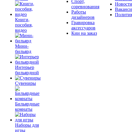
Спорт,
Новост
соревнования
Ваканс
Работы
Полити
дизайнеров
Книги,
Гравировка
пособия,
аксессуаров
видео
Кии на заказ
Мини-
бильярд
Интерьер
бильярдной
Сувениры
Бильярдные
комнаты
Наборы для
игры