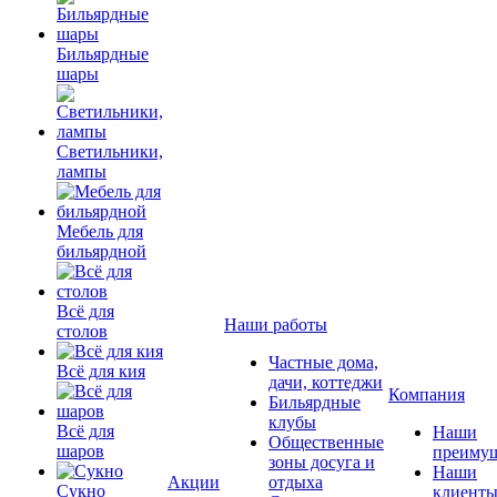
Бильярдные
шары
Светильники,
лампы
Мебель для
бильярдной
Всё для
Наши работы
столов
Частные дома,
Всё для кия
дачи, коттеджи
Компания
Бильярдные
клубы
Всё для
Наши
Общественные
шаров
преимущ
зоны досуга и
Наши
Акции
отдыха
Сукно
клиент