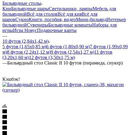
Бильярдные столы
Кии
Бильярдные шары
Светильники, лампы
Мебель для
бильярдной
Всё для столов
Всё для кия
Всё для
шаров
Сукно
Книги, пособия, видео
Мини-бильярд
Интерьер
бильярдной
Сувениры
Бильярдные комнаты
Наборы для
игры
Игра Новус
Подарочные карты
—
10 футов (2,84х1,42 м)
5 футов (1,65х0,85 м)
6 футов (1,80х0,90 м)
7 футов (1,99х0,99
м)
8 футов (2,24х1,12 м)
9 футов (2,54х1,27 м)
11 футов
(3,20х1,60 м)
12 футов (3,50х1,75 м)
—
Бильярдный стол Classic II 10 футов (пирамида, снукер)
Кэшбэк!