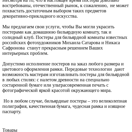
Несмотря на то, что в настоящее время постеры довольно
востребованы, отечественный рынок, к сожалению, не может
похвастать достаточным выбором таких предметов
декоративно-прикладного искусства.
Мы предлагаем свои услуги, чтобы Вы могли украсить
постерами как домашнюю бильярдную комнату, так и
солидный клуб. Постеры для бильярдной комнаты известных
российских фотохудожников Михаила Сатарова и Никаса
Сафронова станут прекрасным решением Ваших
интерьерных проблем.
Допустимо исполнение постеров на заказ любого размера и
цветового оформления рамки. Передовые технологии дают
возможность мастерам изготавливать постеры для бильярдной
в любых стилях: с налетом древности на специально
состаренной бумаге или ультрасовременная печать с
фотографической яркой красотой окружающего мира.
Но в любом случае, бильярдные постеры – это великолепная
полиграфия, качественная бумага, чудесная рамка и изящное
паспарту.
Товары