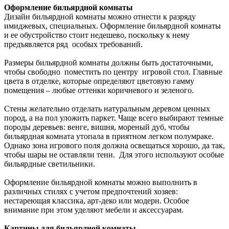
Оформление бильярдной комнаты
Дизайн бильярдной комнаты можно отнести к разряду
имиджевых, специальных. Оформление бильярдной комнаты
и ее обустройство стоит недешево, поскольку к нему
предъявляется ряд особых требований.
Размеры бильярдной комнаты должны быть достаточными,
чтобы свободно поместить по центру игровой стол. Главные
цвета в отделке, которые определяют цветовую гамму
помещения – любые оттенки коричневого и зеленого.
Стены желательно отделать натуральным деревом ценных
пород, а на пол уложить паркет. Чаще всего выбирают темные
породы деревьев: венге, вишня, мореный дуб, чтобы
бильярдная комната утопала в приятном легком полумраке.
Однако зона игрового поля должна освещаться хорошо, да так,
чтобы шары не оставляли тени. Для этого используют особые
бильярдные светильники.
Оформление бильярдной комнаты можно выполнить в
различных стилях с учетом предпочтений хозяев:
нестареющая классика, арт-деко или модерн. Особое
внимание при этом уделяют мебели и аксессуарам.
Картины для бильярдной комнаты