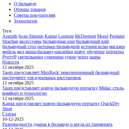
О бильярде
Обзоры товаров
Советы покупателям
Технологии
Теги
Aramith
Iwan Simonis
Kamui
Longoni
McDermott
Moori
Predator
Strachan
аксессуары
бильярдные кии
бильярдный кий
бильярдный стол
интерьер бильярдной
история игры
магазин
мебель
мел
мини-бильярд
наклейки
новус
обучение
перчатки
РуптуР
светильники
сувениры
сукно
чехол
шары
Новости
12 октября 2025
Taom представляет MaxRack: революционный бильярдный
инструмент для идеальных расстановок
12 октября 2025
Taom представляет новую бильярдную перчатку Midas: стиль,
комфорт и технологии
12 октября 2025
Kamui представляет новую бильярдную перчатку QuickDry
Short
Статьи
10-12-2025
Разновидности ударов в бильярде и когда их применять