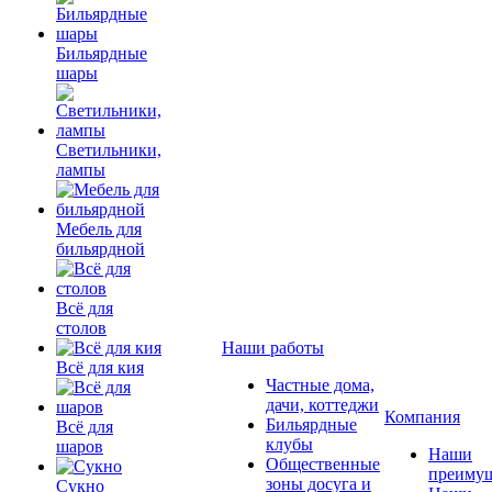
Бильярдные
шары
Светильники,
лампы
Мебель для
бильярдной
Всё для
столов
Наши работы
Всё для кия
Частные дома,
дачи, коттеджи
Компания
Бильярдные
Всё для
клубы
шаров
Наши
Общественные
преимущ
зоны досуга и
Сукно