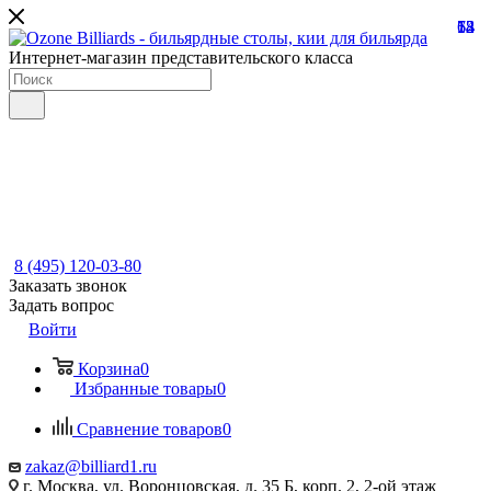
13
68
73
54
12
Интернет-магазин представительского класса
8 (495) 120-03-80
Заказать звонок
Задать вопрос
Войти
Корзина
0
Избранные товары
0
Сравнение товаров
0
zakaz@billiard1.ru
г. Москва, ул. Воронцовская, д. 35 Б, корп. 2, 2-ой этаж