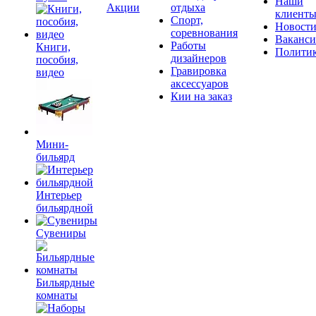
Наши
Акции
отдыха
клиент
Спорт,
Новост
соревнования
Ваканс
Работы
Книги,
Полити
дизайнеров
пособия,
Гравировка
видео
аксессуаров
Кии на заказ
Мини-
бильярд
Интерьер
бильярдной
Сувениры
Бильярдные
комнаты