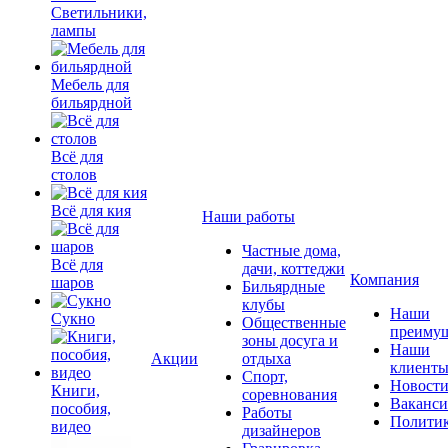
Светильники,
лампы
Мебель для
бильярдной
Всё для
столов
Всё для кия
Наши работы
Частные дома,
Всё для
дачи, коттеджи
Компания
шаров
Бильярдные
клубы
Наши
Сукно
Общественные
преимущ
зоны досуга и
Наши
Акции
отдыха
клиент
Спорт,
Новост
Книги,
соревнования
Ваканс
пособия,
Работы
Полити
видео
дизайнеров