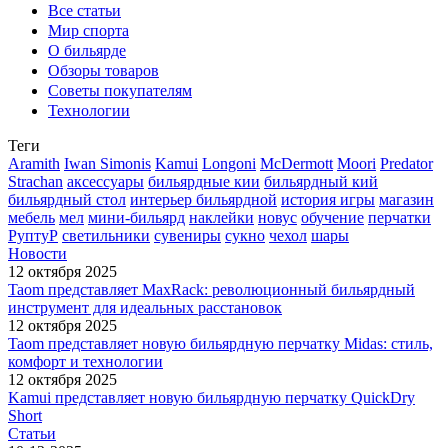
Все статьи
Мир спорта
О бильярде
Обзоры товаров
Советы покупателям
Технологии
Теги
Aramith
Iwan Simonis
Kamui
Longoni
McDermott
Moori
Predator
Strachan
аксессуары
бильярдные кии
бильярдный кий
бильярдный стол
интерьер бильярдной
история игры
магазин
мебель
мел
мини-бильярд
наклейки
новус
обучение
перчатки
РуптуР
светильники
сувениры
сукно
чехол
шары
Новости
12 октября 2025
Taom представляет MaxRack: революционный бильярдный
инструмент для идеальных расстановок
12 октября 2025
Taom представляет новую бильярдную перчатку Midas: стиль,
комфорт и технологии
12 октября 2025
Kamui представляет новую бильярдную перчатку QuickDry
Short
Статьи