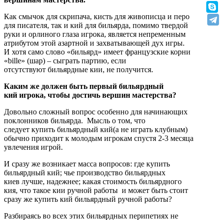
Как смычок для скрипача, кисть для живописца и перо
для писателя, так и кий для бильярда, помимо твердой
руки и орлиного глаза игрока, является непременным
атрибутом этой азартной и захватывающей дух игры.
И хотя само слово «бильярд» имеет французские корни
«bille» (шар) – сыграть партию, если
отсутствуют бильярдные кии, не получится.
Каким же должен быть первый бильярдный
кий игрока, чтобы достичь вершин мастерства?
Довольно сложный вопрос особенно для начинающих
поклонников бильярда. Мысль о том, что
следует купить бильярдный кий(а не играть клубным)
обычно приходит к молодым игрокам спустя 2-3 месяца
увлечения игрой.
И сразу же возникает масса вопросов: где купить
бильярдный кий; чье производство бильярдных
киев лучше, надежнее; какая стоимость бильярдного
кия, что такое кии ручной работы и может быть стоит
сразу же купить кий бильярдный ручной работы?
Разбираясь во всех этих бильярдных перипетиях не