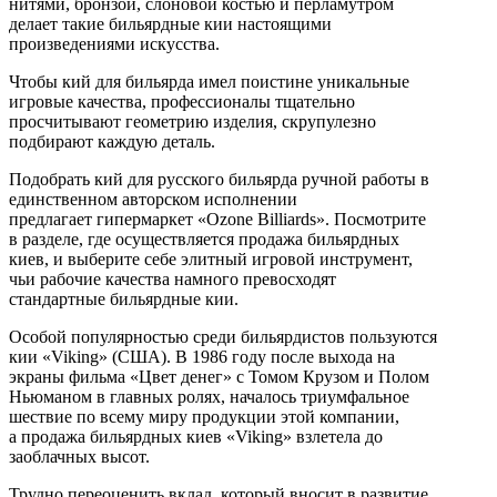
нитями, бронзой, слоновой костью и перламутром
делает такие бильярдные кии настоящими
произведениями искусства.
Чтобы кий для бильярда имел поистине уникальные
игровые качества, профессионалы тщательно
просчитывают геометрию изделия, скрупулезно
подбирают каждую деталь.
Подобрать кий для русского бильярда ручной работы в
единственном авторском исполнении
предлагает гипермаркет «Ozone Billiards». Посмотрите
в разделе, где осуществляется продажа бильярдных
киев, и выберите себе элитный игровой инструмент,
чьи рабочие качества намного превосходят
стандартные бильярдные кии.
Особой популярностью среди бильярдистов пользуются
кии «Viking» (США). В 1986 году после выхода на
экраны фильма «Цвет денег» с Томом Крузом и Полом
Ньюманом в главных ролях, началось триумфальное
шествие по всему миру продукции этой компании,
а продажа бильярдных киев «Viking» взлетела до
заоблачных высот.
Трудно переоценить вклад, который вносит в развитие