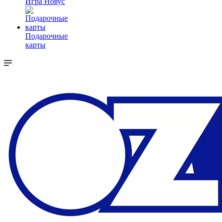
Игра Новус
Подарочные
карты