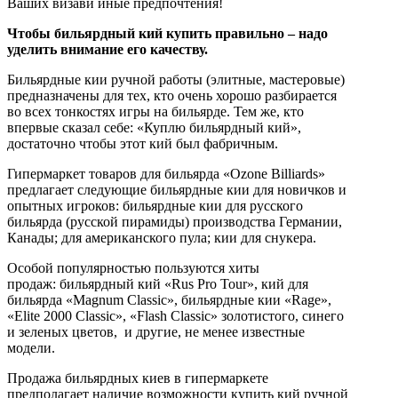
Ваших визави иные предпочтения!
Чтобы бильярдный кий купить правильно – надо
уделить внимание его качеству.
Бильярдные кии ручной работы (элитные, мастеровые)
предназначены для тех, кто очень хорошо разбирается
во всех тонкостях игры на бильярде. Тем же, кто
впервые сказал себе: «Куплю бильярдный кий»,
достаточно чтобы этот кий был фабричным.
Гипермаркет товаров для бильярда «Ozone Billiards»
предлагает следующие бильярдные кии для новичков и
опытных игроков: бильярдные кии для русского
бильярда (русской пирамиды) производства Германии,
Канады; для американского пула; кии для снукера.
Особой популярностью пользуются хиты
продаж: бильярдный кий «Rus Pro Tour», кий для
бильярда «Magnum Classic», бильярдные кии «Rage»,
«Elite 2000 Classic», «Flash Classic» золотистого, синего
и зеленых цветов, и другие, не менее известные
модели.
Продажа бильярдных киев в гипермаркете
предполагает наличие возможности купить кий ручной