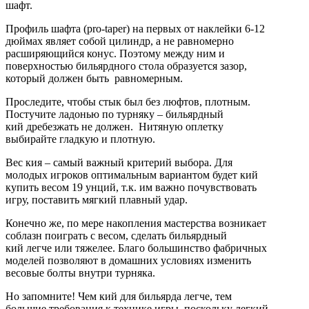
шафт.
Профиль шафта (pro-taper) на первых от наклейки 6-12
дюймах являет собой цилиндр, а не равномерно
расширяющийся конус. Поэтому между ним и
поверхностью бильярдного стола образуется зазор,
который должен быть равномерным.
Проследите, чтобы стык был без люфтов, плотным.
Постучите ладонью по турняку – бильярдный
кий дребезжать не должен. Нитяную оплетку
выбирайте гладкую и плотную.
Вес кия – самый важный критерий выбора. Для
молодых игроков оптимальным вариантом будет кий
купить весом 19 унций, т.к. им важно почувствовать
игру, поставить мягкий плавный удар.
Конечно же, по мере накопления мастерства возникает
соблазн поиграть с весом, сделать бильярдный
кий легче или тяжелее. Благо большинство фабричных
моделей позволяют в домашних условиях изменить
весовые болты внутри турняка.
Но запомните! Чем кий для бильярда легче, тем
большие требования к технике игры, поскольку легкий