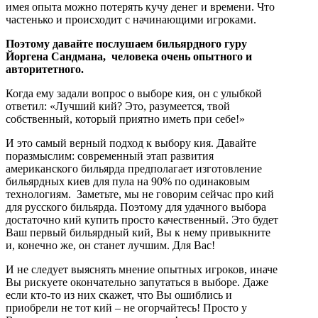
имея опыта можно потерять кучу денег и времени. Что
частенько и происходит с начинающими игроками.
Поэтому давайте послушаем бильярдного гуру
Йоргена Сандмана, человека очень опытного и
авторитетного.
Когда ему задали вопрос о выборе кия, он с улыбкой
ответил: «Лучший кий? Это, разумеется, твой
собственный, который приятно иметь при себе!»
И это самый верный подход к выбору кия. Давайте
поразмыслим: современный этап развития
американского бильярда предполагает изготовление
бильярдных киев для пула на 90% по одинаковым
технологиям. Заметьте, мы не говорим сейчас про кий
для русского бильярда. Поэтому для удачного выбора
достаточно кий купить просто качественный. Это будет
Ваш первый бильярдный кий, Вы к нему привыкните
и, конечно же, он станет лучшим. Для Вас!
И не следует выяснять мнение опытных игроков, иначе
Вы рискуете окончательно запутаться в выборе. Даже
если кто-то из них скажет, что Вы ошиблись и
приобрели не тот кий – не огорчайтесь! Просто у