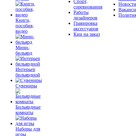
Спорт,
Новост
соревнования
Ваканс
Работы
Полити
дизайнеров
Книги,
Гравировка
пособия,
аксессуаров
видео
Кии на заказ
Мини-
бильярд
Интерьер
бильярдной
Сувениры
Бильярдные
комнаты
Наборы для
игры