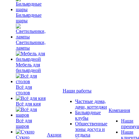
Бильярдные
шары
Светильники,
лампы
Мебель для
бильярдной
Всё для
Наши работы
столов
Частные дома,
Всё для кия
дачи, коттеджи
Компания
Бильярдные
клубы
Всё для
Наши
Общественные
шаров
преимущ
зоны досуга и
Наши
Акции
отдыха
Сукно
клиент