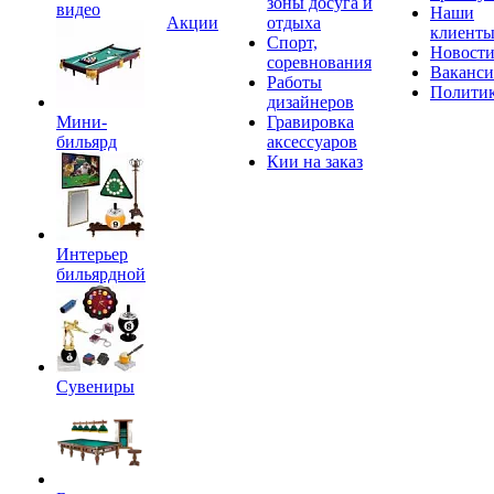
зоны досуга и
видео
Наши
Акции
отдыха
клиент
Спорт,
Новост
соревнования
Ваканс
Работы
Полити
дизайнеров
Мини-
Гравировка
бильярд
аксессуаров
Кии на заказ
Интерьер
бильярдной
Сувениры