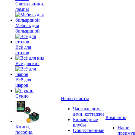
Светильники,
лампы
Мебель для
бильярдной
Всё для
столов
Всё для кия
Всё для
шаров
Сукно
Наши работы
Частные дома,
дачи, коттеджи
Компания
Бильярдные
клубы
Книги,
Наши
Общественные
пособия,
преимущ