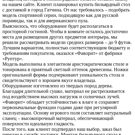
на нашем сайте. Клиент планировал купить бильярдный стол
с доставкой в город Гатчина. От нас требовалось – подобрать
модель спортивной серии, подходящую как для русской
пирамиды, так и для американского пула.
Выяснилось, что оборудование будет располагаться в
просторной гостиной. Чтобы в комнате осталось достаточно
места для размещения других предметов интерьера, мы
решили рассматривать модели средних размеров – до 9 футов.
Лучшим вариантом, полностью соответствующим бюджету и
требованиям покупателя, оказался «Фаворит» от фабрики
«Руптур».
Модель выполнена в элегантном аристократическом стиле и
тонирована в приятный светлый оттенок древесины. Ножки
оригинальной формы подчеркивают уникальность стола и
свидетельствуют о хорошем вкусе владельца.
Оборудование изготовлено из твердых пород дерева.
Благодаря длительной сушке, материал не растрескивается
под воздействием высоких нагрузок и солнечных лучей.
«Фаворит» обладает устойчивостью к влаге и сохраняет
первоначальные функции годами даже при регулярной
эксплуатации. Основу игрового поля составляет натуральный
сланец – высокопрочный материал, обеспечивающий
поверхности идеальную гладкость.
После того, как клиент подтвердил наш выбор, заказ был
передан в службу доставки. Монтаж бильярдного стола в