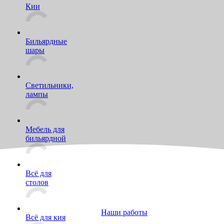
Кии
Бильярдные
шары
Светильники,
лампы
Мебель для
бильярдной
Всё для
столов
Наши работы
Всё для кия