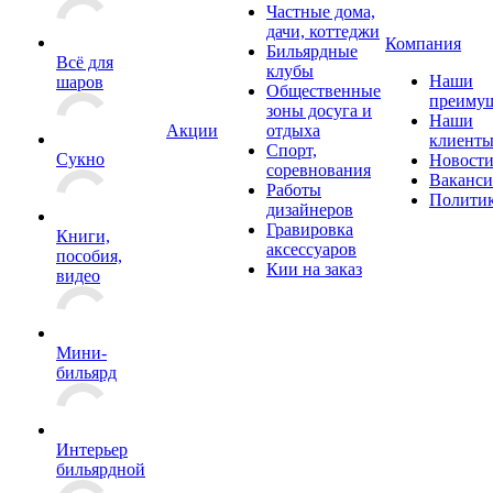
Частные дома,
дачи, коттеджи
Компания
Бильярдные
Всё для
клубы
Наши
шаров
Общественные
преимущ
зоны досуга и
Наши
Акции
отдыха
клиент
Спорт,
Сукно
Новост
соревнования
Ваканс
Работы
Полити
дизайнеров
Гравировка
Книги,
аксессуаров
пособия,
Кии на заказ
видео
Мини-
бильярд
Интерьер
бильярдной