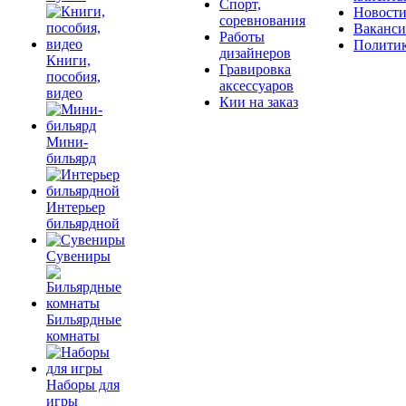
Спорт,
Новост
соревнования
Ваканс
Работы
Полити
дизайнеров
Книги,
Гравировка
пособия,
аксессуаров
видео
Кии на заказ
Мини-
бильярд
Интерьер
бильярдной
Сувениры
Бильярдные
комнаты
Наборы для
игры