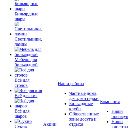
Бильярдные
шары
Светильники,
лампы
Мебель для
бильярдной
Всё для
Наши работы
столов
Частные дома,
Всё для кия
дачи, коттеджи
Компания
Бильярдные
клубы
Всё для
Наши
Общественные
шаров
преимущ
зоны досуга и
Наши
Акции
отдыха
Сукно
клиент